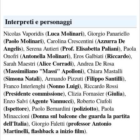
Interpreti e personaggi
Luca Molinari
Nicolas Vaporidis (
), Giorgio Panariello
Paolo Molinari
Azzurra De
(
), Carolina Crescentini (
Angelis
Prof. Elisabetta Paliani
), Serena Autieri (
), Paola
Antonella Molinari
Riccardo
Onofri (
), Eros Galbiati (
),
Alice Corradi
Sarah Maestri (
), Andrea De Rosa
Massimiliano "Massi" Apolloni
(
), Chiara Mastalli
Simona Natali
Filippo Santilli
(
), Armando Pizzuti (
),
Nonno Luigi
Franco Interlenghi (
), Riccardo Rossi
Presidente commissione
Giulia
(
), Clizia Fornasier (
),
Agente Vannucci
Enzo Salvi (
), Roberto Ciufoli
Ispettore
poliziotto
(
), Paolo Bernardini (
), Paola
Donna sul balcone che guarda la partita
Minaccioni (
dell'Italia
professor Antonio
), Giorgio Faletti (
Martinelli, flashback a inizio film
).