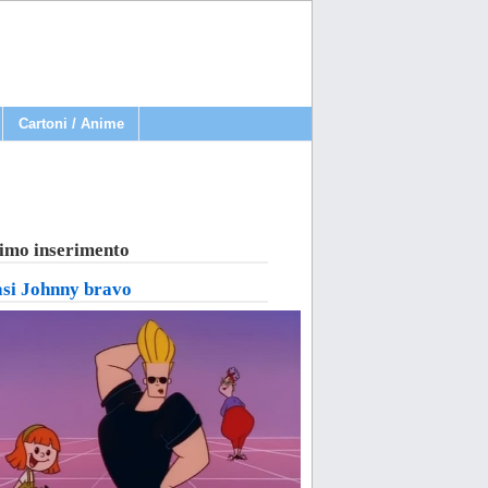
Cartoni / Anime
imo inserimento
asi Johnny bravo