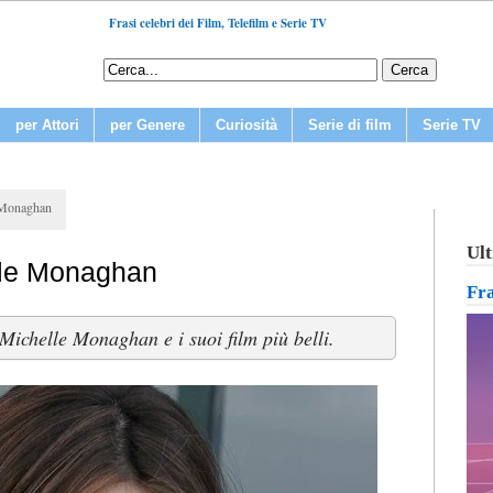
Frasi celebri dei Film, Telefilm e Serie TV
per Attori
per Genere
Curiosità
Serie di film
Serie TV
e Monaghan
Ult
elle Monaghan
Fr
Michelle Monaghan e i suoi film più belli.