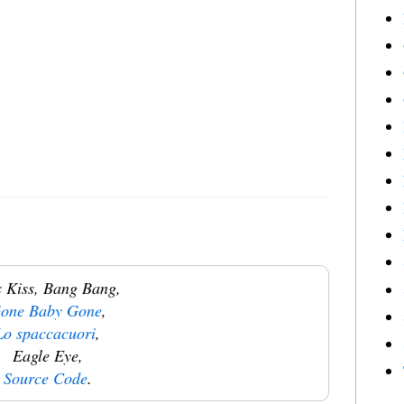
s Kiss, Bang Bang,
one Baby Gone
,
Lo spaccacuori
,
Eagle Eye,
Source Code
.