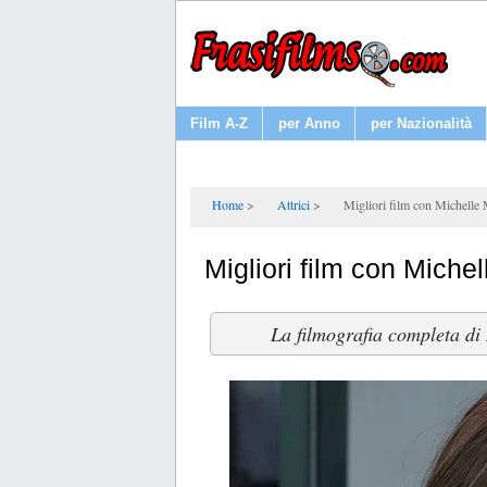
Film A-Z
per Anno
per Nazionalità
Home
Attrici
Migliori film con Michell
Migliori film con Mich
La filmografia completa di 