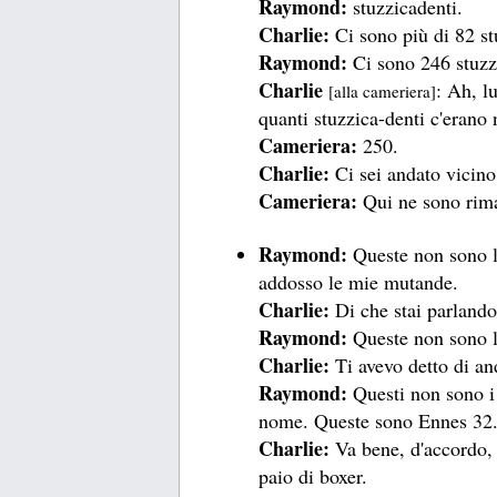
Raymond:
stuzzicadenti.
Charlie:
Ci sono più di 82 st
Raymond:
Ci sono 246 stuzzi
Charlie
: Ah, l
[alla cameriera]
quanti stuzzica-denti c'erano 
Cameriera:
250.
Charlie:
Ci sei andato vicin
Cameriera:
Qui ne sono rima
Raymond:
Queste non sono l
addosso le mie mutande.
Charlie:
Di che stai parlando
Raymond:
Queste non sono 
Charlie:
Ti avevo detto di a
Raymond:
Questi non sono i 
nome. Queste sono Ennes 32.
Charlie:
Va bene, d'accordo
paio di boxer.