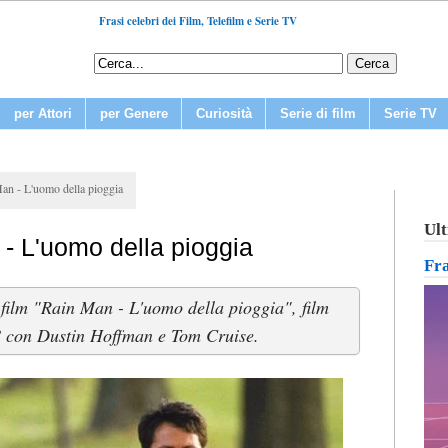
Frasi celebri dei Film, Telefilm e Serie TV
per Attori
per Genere
Curiosità
Serie di film
Serie TV
Man - L'uomo della pioggia
Ult
 - L'uomo della pioggia
Fr
l film "Rain Man - L'uomo della pioggia", film
 con Dustin Hoffman e Tom Cruise.