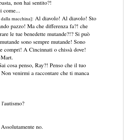
asta, non hai sentito?!
oi come...
: Al diavolo! Al diavolo! Sto
e dalla macchina]
ando pazzo! Ma che differenza fa?! che
rare le tue benedette mutande?!? Si può
Le mutande sono sempre mutande! Sono
e compri! A Cincinnati o chissà dove!
-Mart.
Sai cosa penso, Ray?! Penso che il tuo
! Non venirmi a raccontare che ti manca
l'autismo?
 Assolutamente no.