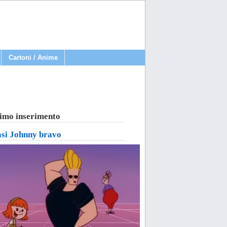
Cartoni / Anime
imo inserimento
asi Johnny bravo