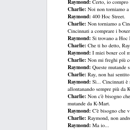
Raymond:
Certo, io compro 
Charlie:
Noi non torniamo a C
Raymond:
400 Hoc Street.
Charlie:
Non torniamo a Cinci
Cincinnati a comprare i boxer
Raymond:
Si trovano a Hoc 
Charlie:
Che ti ho detto, Ray
Raymond:
I miei boxer col 
Charlie:
Non mi freghi più co
Raymond:
Queste mutande so
Charlie:
Ray, non hai sentito 
Raymond:
Sì... Cincinnati è
allontanando sempre più da 
Charlie:
Non c'è bisogno che
mutande da K-Mart.
Raymond:
C'è bisogno che v
Charlie:
Raymond, non andre
Raymond:
Ma io...