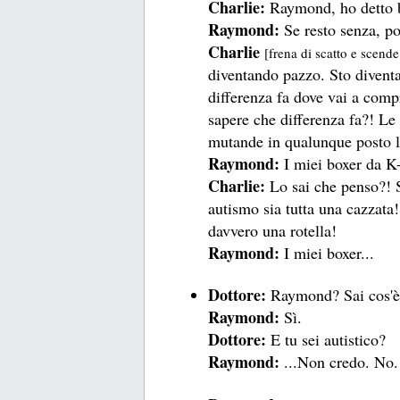
Charlie:
Raymond, ho detto b
Raymond:
Se resto senza, p
Charlie
[frena di scatto e scend
diventando pazzo. Sto divent
differenza fa dove vai a comp
sapere che differenza fa?! 
mutande in qualunque posto l
Raymond:
I miei boxer da K
Charlie:
Lo sai che penso?! 
autismo sia tutta una cazzata
davvero una rotella!
Raymond:
I miei boxer...
Dottore:
Raymond? Sai cos'è 
Raymond:
Sì.
Dottore:
E tu sei autistico?
Raymond:
...Non credo. No.