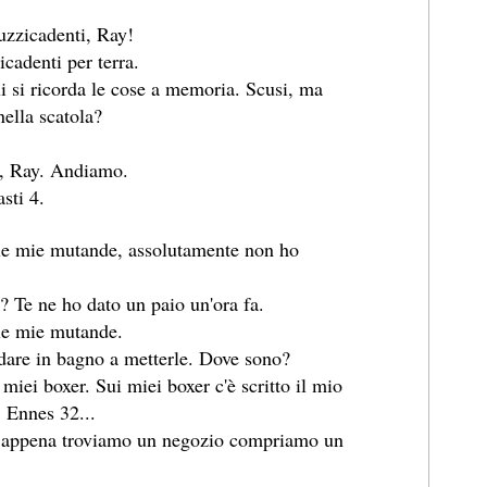
uzzicadenti, Ray!
cadenti per terra.
ui si ricorda le cose a memoria. Scusi, ma
nella scatola?
o, Ray. Andiamo.
sti 4.
e mie mutande, assolutamente non ho
? Te ne ho dato un paio un'ora fa.
le mie mutande.
ndare in bagno a metterle. Dove sono?
miei boxer. Sui miei boxer c'è scritto il mio
 Ennes 32...
, appena troviamo un negozio compriamo un