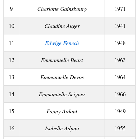
9
Charlotte Gainsbourg
1971
10
Claudine Auger
1941
11
Edwige Fenech
1948
12
Emmanuelle Béart
1963
13
Emmanuelle Devos
1964
14
Emmanuelle Seigner
1966
15
Fanny Ardant
1949
16
Isabelle Adjani
1955