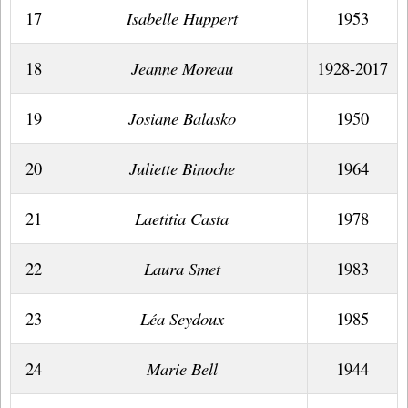
17
Isabelle Huppert
1953
18
Jeanne Moreau
1928-2017
19
Josiane Balasko
1950
20
Juliette Binoche
1964
21
Laetitia Casta
1978
22
Laura Smet
1983
23
Léa Seydoux
1985
24
Marie Bell
1944