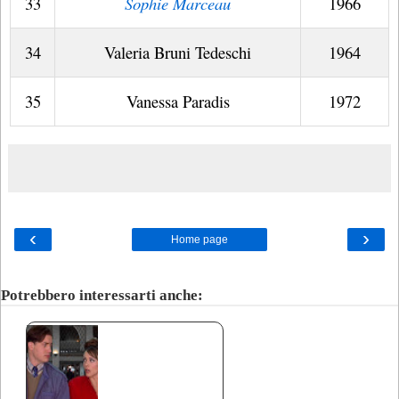
33
Sophie Marceau
1966
34
Valeria Bruni Tedeschi
1964
35
Vanessa Paradis
1972
‹
›
Home page
Potrebbero interessarti anche: