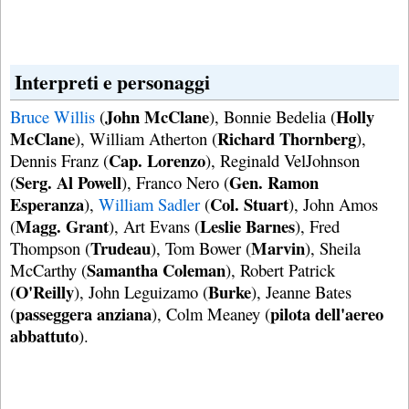
Interpreti e personaggi
John McClane
Holly
Bruce Willis
(
), Bonnie Bedelia (
McClane
Richard Thornberg
), William Atherton (
),
Cap. Lorenzo
Dennis Franz (
), Reginald VelJohnson
Serg. Al Powell
Gen. Ramon
(
), Franco Nero (
Esperanza
Col. Stuart
),
William Sadler
(
), John Amos
Magg. Grant
Leslie Barnes
(
), Art Evans (
), Fred
Trudeau
Marvin
Thompson (
), Tom Bower (
), Sheila
Samantha Coleman
McCarthy (
), Robert Patrick
O'Reilly
Burke
(
), John Leguizamo (
), Jeanne Bates
passeggera anziana
pilota dell'aereo
(
), Colm Meaney (
abbattuto
).