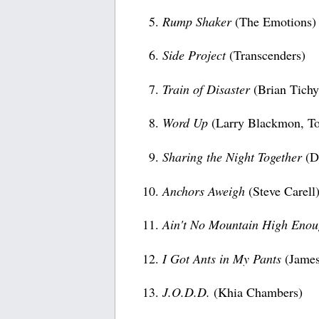
Rump Shaker
(The Emotions)
Side Project
(Transcenders)
Train of Disaster
(Brian Tichy
Word Up
(Larry Blackmon, To
Sharing the Night Together
(D
Anchors Aweigh
(Steve Carell
Ain't No Mountain High Eno
I Got Ants in My Pants
(James
J.O.D.D.
(Khia Chambers)