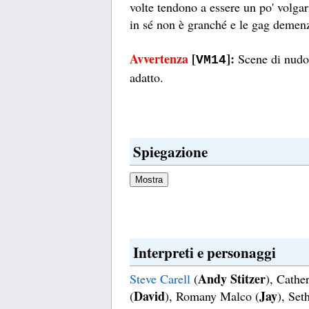
volte tendono a essere un po' volgar
in sé non è granché e le gag demenz
Avvertenza
[
]:
Scene di nudo 
VM14
adatto.
Spiegazione
Interpreti e personaggi
Andy Stitzer
Steve Carell
(
), Cathe
David
Jay
(
), Romany Malco (
), Set