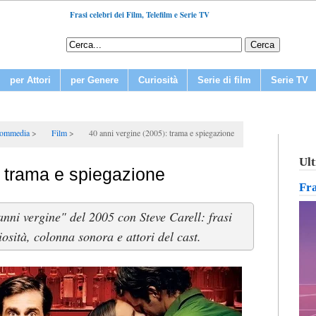
Frasi celebri dei Film, Telefilm e Serie TV
per Attori
per Genere
Curiosità
Serie di film
Serie TV
ommedia
Film
40 anni vergine (2005): trama e spiegazione
Ult
: trama e spiegazione
Fr
nni vergine" del 2005 con Steve Carell: frasi
iosità, colonna sonora e attori del cast.