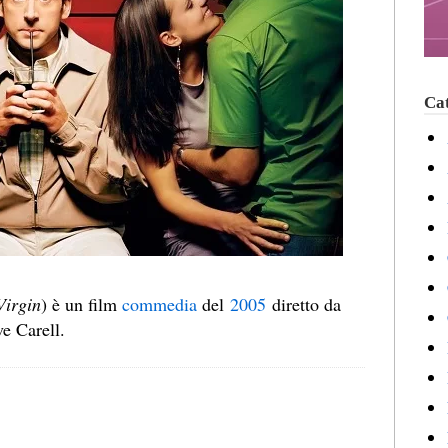
Cat
Virgin
) è un film
commedia
del
2005
diretto da
e Carell.