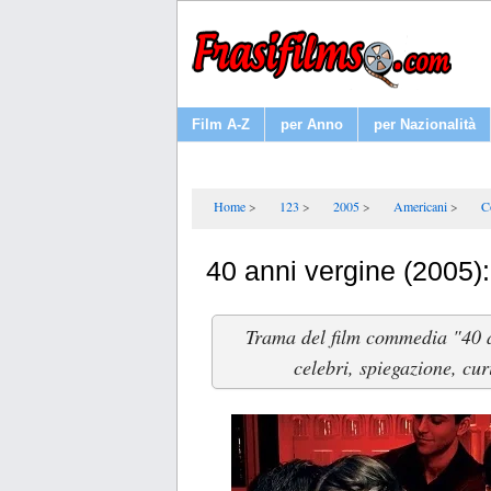
Film A-Z
per Anno
per Nazionalità
Home
123
2005
Americani
C
40 anni vergine (2005)
Trama del film commedia "40 a
celebri, spiegazione, cur