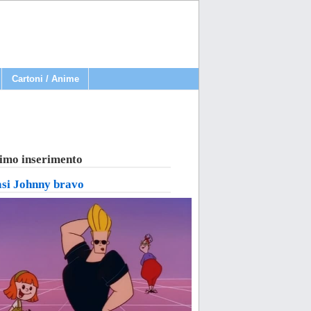
Cartoni / Anime
imo inserimento
asi Johnny bravo