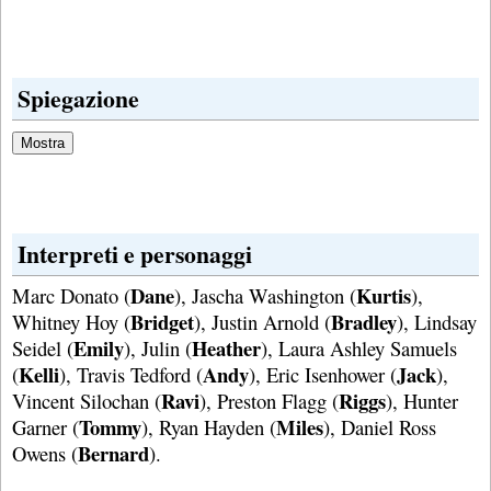
Spiegazione
Interpreti e personaggi
Dane
Kurtis
Marc Donato (
), Jascha Washington (
),
Bridget
Bradley
Whitney Hoy (
), Justin Arnold (
), Lindsay
Emily
Heather
Seidel (
), Julin (
), Laura Ashley Samuels
Kelli
Andy
Jack
(
), Travis Tedford (
), Eric Isenhower (
),
Ravi
Riggs
Vincent Silochan (
), Preston Flagg (
), Hunter
Tommy
Miles
Garner (
), Ryan Hayden (
), Daniel Ross
Bernard
Owens (
).