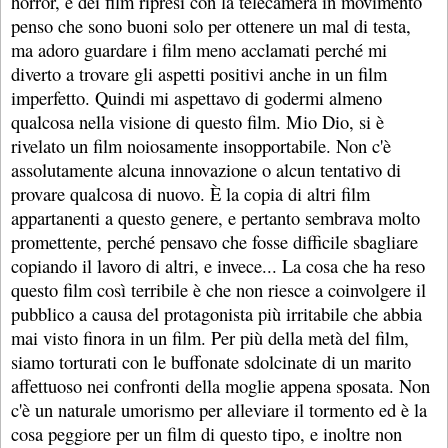
horror, e dei film ripresi con la telecamera in movimento
penso che sono buoni solo per ottenere un mal di testa,
ma adoro guardare i film meno acclamati perché mi
diverto a trovare gli aspetti positivi anche in un film
imperfetto. Quindi mi aspettavo di godermi almeno
qualcosa nella visione di questo film. Mio Dio, si è
rivelato un film noiosamente insopportabile. Non c'è
assolutamente alcuna innovazione o alcun tentativo di
provare qualcosa di nuovo. È la copia di altri film
appartanenti a questo genere, e pertanto sembrava molto
promettente, perché pensavo che fosse difficile sbagliare
copiando il lavoro di altri, e invece... La cosa che ha reso
questo film così terribile è che non riesce a coinvolgere il
pubblico a causa del protagonista più irritabile che abbia
mai visto finora in un film. Per più della metà del film,
siamo torturati con le buffonate sdolcinate di un marito
affettuoso nei confronti della moglie appena sposata. Non
c'è un naturale umorismo per alleviare il tormento ed è la
cosa peggiore per un film di questo tipo, e inoltre non