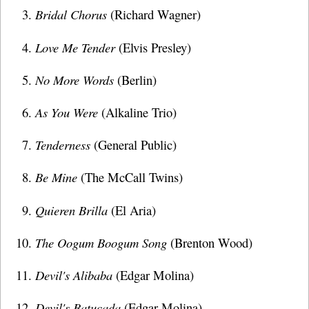
Bridal Chorus
(Richard Wagner)
Love Me Tender
(Elvis Presley)
No More Words
(Berlin)
As You Were
(Alkaline Trio)
Tenderness
(General Public)
Be Mine
(The McCall Twins)
Quieren Brilla
(El Aria)
The Oogum Boogum Song
(Brenton Wood)
Devil's Alibaba
(Edgar Molina)
Devil's Batucada
(Edgar Molina)