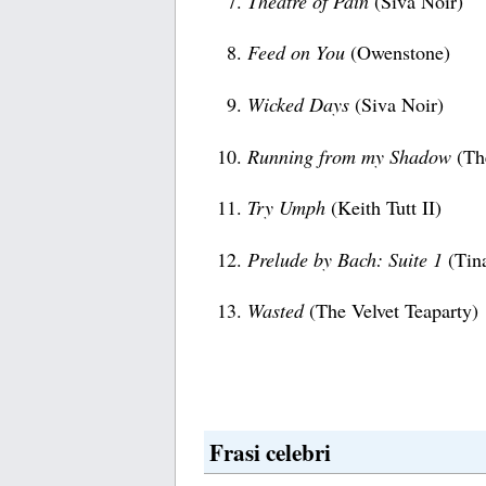
Theatre of Pain
(Siva Noir)
Feed on You
(Owenstone)
Wicked Days
(Siva Noir)
Running from my Shadow
(The
Try Umph
(Keith Tutt II)
Prelude by Bach: Suite 1
(Tin
Wasted
(The Velvet Teaparty)
Frasi celebri