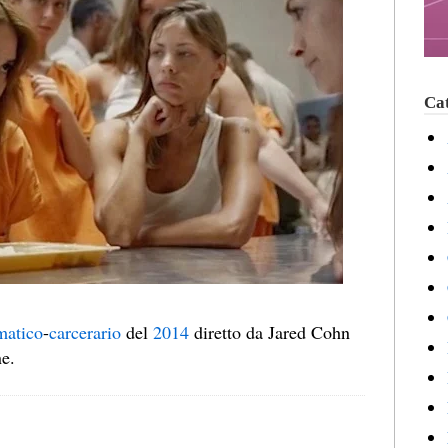
Cat
atico
-
carcerario
del
2014
diretto da Jared Cohn
ne.