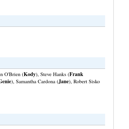
Kody
Frank
in O'Brien (
), Steve Hanks (
Genie
Jane
), Samantha Cardona (
), Robert Sisko