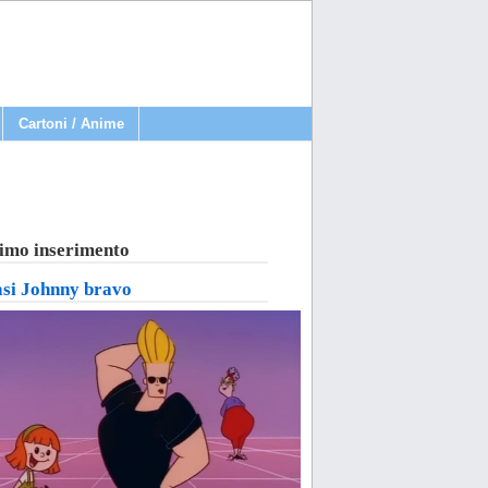
Cartoni / Anime
imo inserimento
asi Johnny bravo