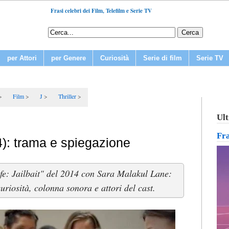
Frasi celebri dei Film, Telefilm e Serie TV
per Attori
per Genere
Curiosità
Serie di film
Serie TV
Film
J
Thriller
Ult
Fr
14): trama e spiegazione
ife: Jailbait" del 2014 con Sara Malakul Lane:
curiosità, colonna sonora e attori del cast.