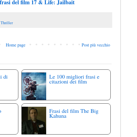
frasi del film 17 & Life: Jailbait
,
Thriller
Home page
Post più vecchio
i di
Le 100 migliori frasi e
citazioni dei film
o
Frasi del film The Big
Kahuna