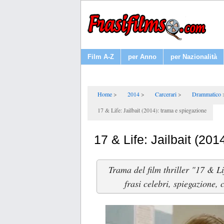
Film A-Z
per Anno
per Nazionalità
Home
2014
Carcerari
Drammatico
17 & Life: Jailbait (2014): trama e spiegazione
17 & Life: Jailbait (20
Trama del film thriller "17 & L
frasi celebri, spiegazione, 