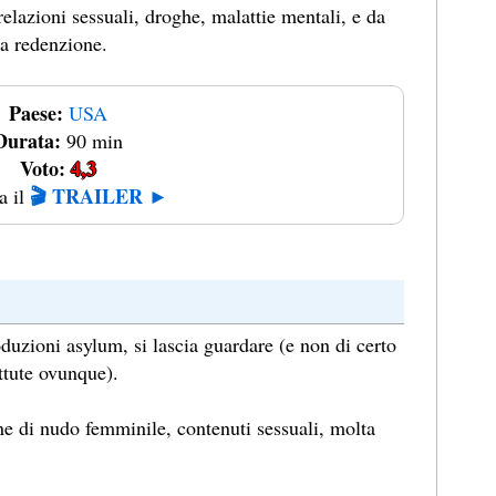
relazioni sessuali, droghe, malattie mentali, e da
la redenzione.
Paese:
USA
Durata:
90 min
Voto:
4,3
🎬 TRAILER ►
a il
duzioni asylum, si lascia guardare (e non di certo
attute ovunque).
e di nudo femminile, contenuti sessuali, molta