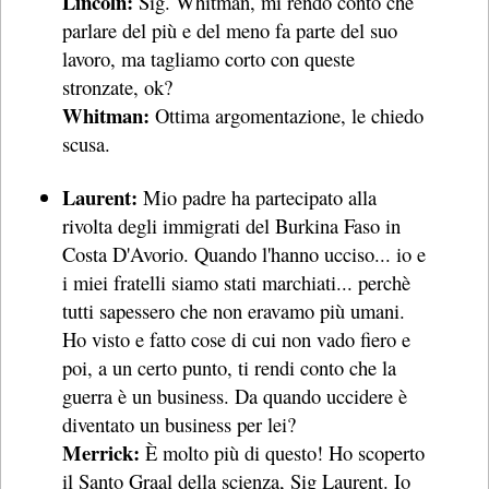
Lincoln:
Sig. Whitman, mi rendo conto che
parlare del più e del meno fa parte del suo
lavoro, ma tagliamo corto con queste
stronzate, ok?
Whitman:
Ottima argomentazione, le chiedo
scusa.
Laurent:
Mio padre ha partecipato alla
rivolta degli immigrati del Burkina Faso in
Costa D'Avorio. Quando l'hanno ucciso... io e
i miei fratelli siamo stati marchiati... perchè
tutti sapessero che non eravamo più umani.
Ho visto e fatto cose di cui non vado fiero e
poi, a un certo punto, ti rendi conto che la
guerra è un business. Da quando uccidere è
diventato un business per lei?
Merrick:
È molto più di questo! Ho scoperto
il Santo Graal della scienza, Sig Laurent. Io