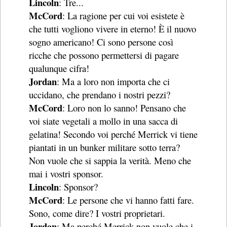
Lincoln
: Tre...
McCord
: La ragione per cui voi esistete è
che tutti vogliono vivere in eterno! È il nuovo
sogno americano! Ci sono persone così
ricche che possono permettersi di pagare
qualunque cifra!
Jordan
: Ma a loro non importa che ci
uccidano, che prendano i nostri pezzi?
McCord
: Loro non lo sanno! Pensano che
voi siate vegetali a mollo in una sacca di
gelatina! Secondo voi perché Merrick vi tiene
piantati in un bunker militare sotto terra?
Non vuole che si sappia la verità. Meno che
mai i vostri sponsor.
Lincoln
: Sponsor?
McCord
: Le persone che vi hanno fatti fare.
Sono, come dire? I vostri proprietari.
Jordan
: Ma perché Merrick non vuole che i