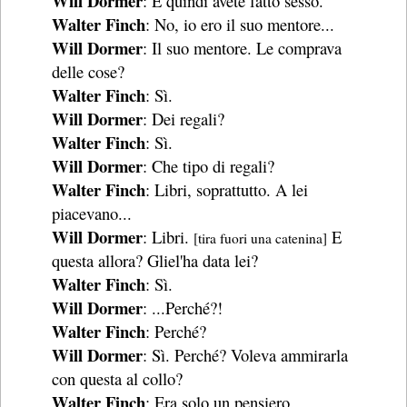
Will Dormer
: E quindi avete fatto sesso.
Walter Finch
: No, io ero il suo mentore...
Will Dormer
: Il suo mentore. Le comprava
delle cose?
Walter Finch
: Sì.
Will Dormer
: Dei regali?
Walter Finch
: Sì.
Will Dormer
: Che tipo di regali?
Walter Finch
: Libri, soprattutto. A lei
piacevano...
Will Dormer
: Libri.
E
[tira fuori una catenina]
questa allora? Gliel'ha data lei?
Walter Finch
: Sì.
Will Dormer
: ...Perché?!
Walter Finch
: Perché?
Will Dormer
: Sì. Perché? Voleva ammirarla
con questa al collo?
Walter Finch
: Era solo un pensiero.