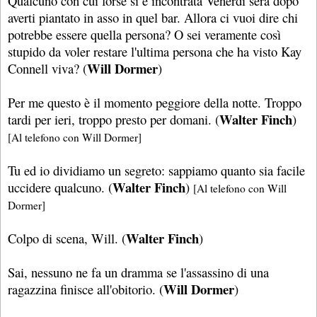
Qualcuno con cui forse si è incontrata Venerdì sera dopo
averti piantato in asso in quel bar. Allora ci vuoi dire chi
potrebbe essere quella persona? O sei veramente così
stupido da voler restare l'ultima persona che ha visto Kay
Will Dormer
Connell viva? (
)
Per me questo è il momento peggiore della notte. Troppo
Walter Finch
tardi per ieri, troppo presto per domani. (
)
[Al telefono con Will Dormer]
Tu ed io dividiamo un segreto: sappiamo quanto sia facile
Walter Finch
uccidere qualcuno. (
)
[Al telefono con Will
Dormer]
Walter Finch
Colpo di scena, Will. (
)
Sai, nessuno ne fa un dramma se l'assassino di una
Will Dormer
ragazzina finisce all'obitorio. (
)