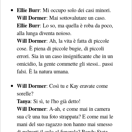
Ellie Burr
: Mi occupo solo dei casi minori.
Will Dormer
: Mai sottovalutare un caso.
Ellie Burr
: Lo so, ma quella è roba da poco,
alla lunga diventa noioso.
Will Dormer
: Ah, la vita è fatta di piccole
cose. È piena di piccole bugie, di piccoli
errori. Sia in un caso insignificante che in un
omicidio, la gente commette gli stessi.. passi
falsi. È la natura umana.
Will Dormer
: Così tu e Kay eravate come
sorelle?
Tanya
: Si sì, te l'ho già detto!
Will Dormer
: A-ah, e come mai in camera
sua c'è una tua foto strappata? E come mai le
mani del suo ragazzo non hanno mai smesso
di palparti il culo al funerale? Randy Stetz