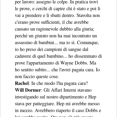
per lavoro: assegno le colpe. In pratica trovi
le prove, e cerchi di capire chi è stato e poi li
vai a prendere e li sbatti dentro. Stavolta non
c'erano prove sufficienti, il che avrebbe
causato un ragionevole dubbio alla giuria;
perché un giurato non ha mai incontrato un
assassino di bambini... ma io sì. Comunque,
io ho preso dei campioni di sangue dal
cadavere di quel bambino... ho disseminato di
prove l'appartamento di Wayne Dobbs. Ma
ho sentito subito... che l'avrei pagata cara. Io
non faccio queste cose.
Rachel
: In che modo l'ha pagata cara?
Will Dormer
: Gli Affari Interni stavano
investigando sul nostro dipartimento e Hep
stava per patteggiare. Hep mi avrebbe messo
in mezzo. Avrebbero riaperto il caso Dobbs e
lui sarebbe uscito. Ora non c'è più questo