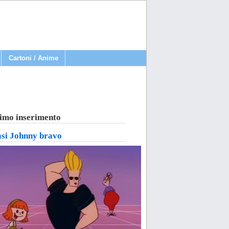
Cartoni / Anime
imo inserimento
asi Johnny bravo