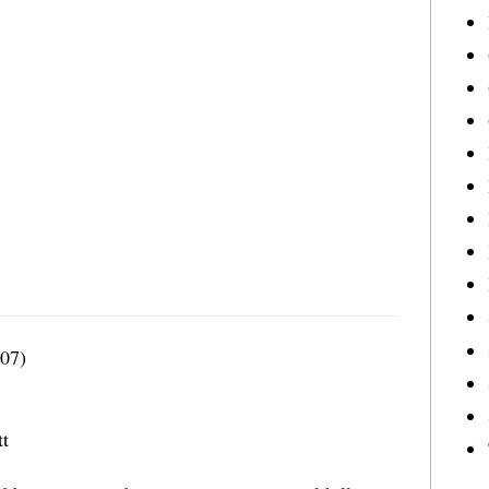
07)
tt