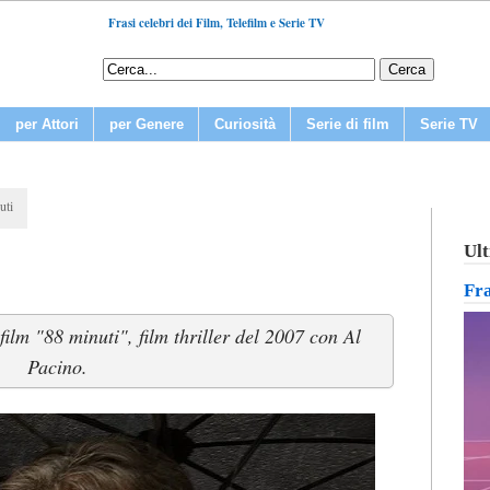
Frasi celebri dei Film, Telefilm e Serie TV
per Attori
per Genere
Curiosità
Serie di film
Serie TV
uti
Ult
Fr
 film "88 minuti", film thriller del 2007 con Al
Pacino.