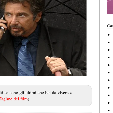
Cat
i se sono gli ultimi che hai da vivere.»
Tagline del film
)