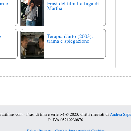
ardo
Frasi del film La fuga di
Martha
x
Terapia d'urto (2003):
trama e spiegazione
asifilms.com - Frasi di film e serie tv! © 2023, diritti riservati di
Andrea Sap
P. IVA 05219230876
Policy Privacy
-
Cambia Impostazioni Cookies