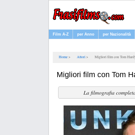
Film A-Z
per Anno
per Nazionalità
Home
Attori
Migliori film con Tom Hard
Migliori film con Tom H
La filmografia completa 