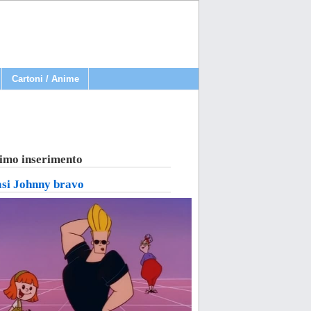
Cartoni / Anime
imo inserimento
asi Johnny bravo