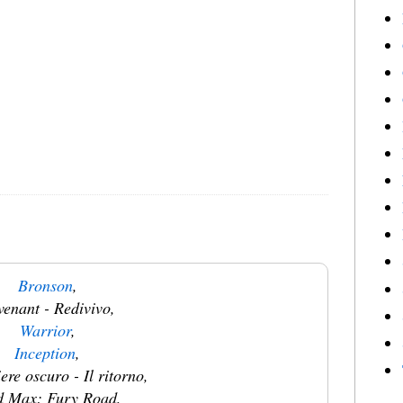
Bronson
,
enant - Redivivo,
Warrior
,
Inception
,
iere oscuro - Il ritorno,
 Max: Fury Road,