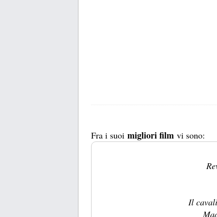
migliori film
Fra i suoi
vi sono:
Rev
Il caval
Mad