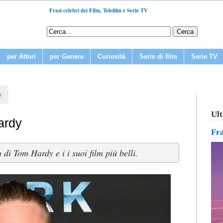
Frasi celebri dei Film, Telefilm e Serie TV
per Attori
per Genere
Curiosità
Serie di film
Serie TV
y
Ult
ardy
Fr
di Tom Hardy e i i suoi film più belli.