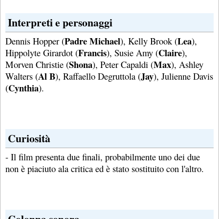
Interpreti e personaggi
Padre Michael
Lea
Dennis Hopper (
), Kelly Brook (
),
Francis
Claire
Hippolyte Girardot (
), Susie Amy (
),
Shona
Max
Morven Christie (
), Peter Capaldi (
), Ashley
Al B
Jay
Walters (
), Raffaello Degruttola (
), Julienne Davis
Cynthia
(
).
Curiosità
- Il film presenta due finali, probabilmente uno dei due
non è piaciuto ala critica ed è stato sostituito con l'altro.
Colonna sonora