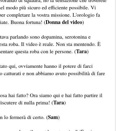
avorando di squadra, ho la sensazione che troverete
el modo più sicuro ed efficiente possibile. Vi
per completare la vostra missione. L'orologio fa
Donna del video
ate. Buona fortuna! (
)
 stava parlando sono dopamina, serotonina e
sta roba. Il video è reale. Non sta mentendo. È
Tara
ntare questa roba con le persone. (
)
ato qui, ovviamente hanno il potere di farci
 catturati e non abbiamo avuto possibilità di fare
sa hai fatto? Ora siamo qui e hai fatto partire il
Tara
iscutere di nulla prima! (
)
Sam
n lo fermerà di certo. (
)