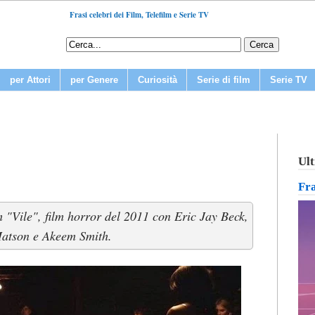
Frasi celebri dei Film, Telefilm e Serie TV
per Attori
per Genere
Curiosità
Serie di film
Serie TV
Ult
Fr
lm "Vile", film horror del 2011 con Eric Jay Beck,
Matson e Akeem Smith.