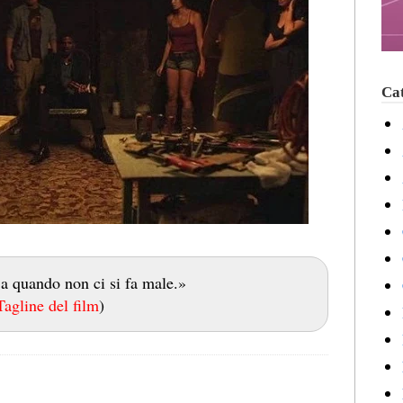
Cat
 a quando non ci si fa male.»
Tagline del film
)