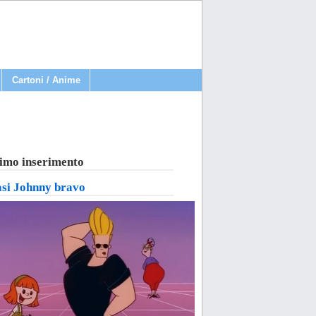
Cartoni / Anime
imo inserimento
asi Johnny bravo