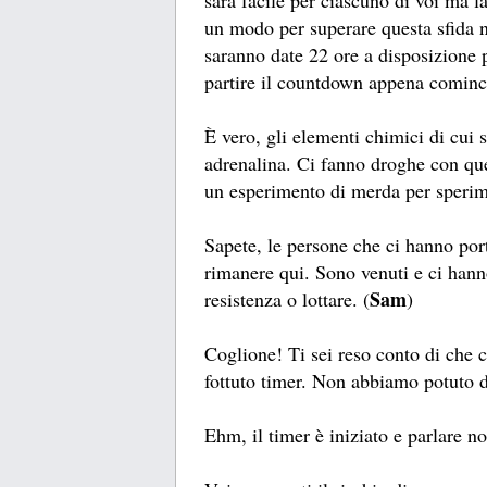
sarà facile per ciascuno di voi ma l
un modo per superare questa sfida n
saranno date 22 ore a disposizione 
partire il countdown appena cominci
È vero, gli elementi chimici di cui
adrenalina. Ci fanno droghe con que
un esperimento di merda per sperime
Sapete, le persone che ci hanno port
rimanere qui. Sono venuti e ci hanno
Sam
resistenza o lottare. (
)
Coglione! Ti sei reso conto di che co
fottuto timer. Non abbiamo potuto d
Ehm, il timer è iniziato e parlare no