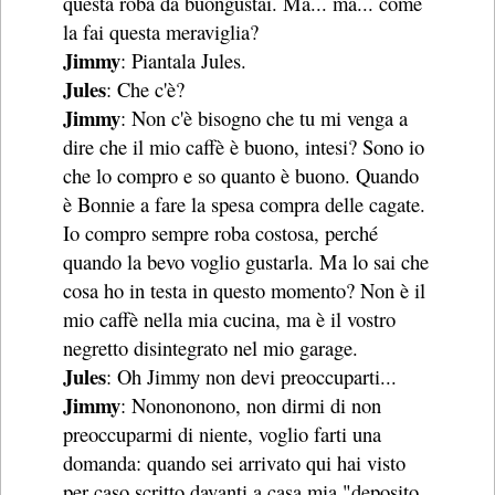
questa roba da buongustai. Ma... ma... come
la fai questa meraviglia?
Jimmy
: Piantala Jules.
Jules
: Che c'è?
Jimmy
: Non c'è bisogno che tu mi venga a
dire che il mio caffè è buono, intesi? Sono io
che lo compro e so quanto è buono. Quando
è Bonnie a fare la spesa compra delle cagate.
Io compro sempre roba costosa, perché
quando la bevo voglio gustarla. Ma lo sai che
cosa ho in testa in questo momento? Non è il
mio caffè nella mia cucina, ma è il vostro
negretto disintegrato nel mio garage.
Jules
: Oh Jimmy non devi preoccuparti...
Jimmy
: Nonononono, non dirmi di non
preoccuparmi di niente, voglio farti una
domanda: quando sei arrivato qui hai visto
per caso scritto davanti a casa mia "deposito