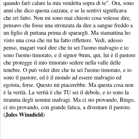
quando farò calare la mia vendetta sopra di te". Ora, sono
anni che dico questa cazzata, e se la sentivi significava
che eri fatto. Non mi sono mai chiesto cosa volesse dire,
pensavo che fosse una stronzata da dire a sangue freddo a
un figlio di puttana prima di sparargli. Ma stamattina ho
visto una cosa che mi ha fatto riflettere. Vedi, adesso
penso, magari vuol dire che tu sei l'uomo malvagio e io
sono l'uomo timorato, e il signor 9mm, qui, lui è il pastore
che protegge il mio timorato sedere nella valle delle
tenebre. O può voler dire che tu sei l'uomo timorato, e io
sono il pastore, ed è il mondo ad essere malvagio ed
egoista, forse. Questo mi piacerebbe. Ma questa cosa non
è la verità. La verità è che TU sei il debole, e io sono la
tirannia degli uomini malvagi. Ma ci sto provando, Ringo,
ci sto provando, con grande fatica, a diventare il pastore.
Jules Winnfield
(
)