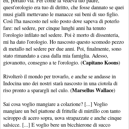
eh, portato via. Per come la vedeva tuo padre,
quest'orologio era tuo di diritto, che fosse dannato se quei
musi gialli mettevano le manacce sui beni di suo figlio.
Così l'ha nascosto nel solo posto dove sapeva di poterlo
fare: nel sedere, per cinque lunghi anni ha tenuto
l'orologio infilato nel sedere. Poi è morto di dissenteria,
mi ha dato l'orologio. Ho nascosto questo scomodo pezzo
di metallo nel sedere per due anni. Poi, finalmente, sono
stato rimandato a casa dalla mia famiglia. Adesso,
Capitano Koons
giovanotto, consegno a te l'orologio. (
)
Rivolterò il mondo per trovarlo, e anche se andasse in
Indocina uno dei nostri starà nascosto in una ciotola di
Marsellus Wallace
riso pronto a sparargli nel culo. (
)
Sai cosa voglio mangiare a colazione? [...] Voglio
mangiare un bel piattone di frittelle di mirtillo con tanto
sciroppo di acero sopra, uova strapazzate e anche cinque
salsicce. [...] E voglio bere un bicchierone di succo