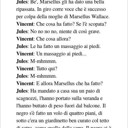
Jules
: Be', Marsellus gli ha dato una bella
ripassata. In giro corre voce che è successo
per colpa della moglie di Marsellus Wallace.
Vincent
: Che cosa ha fatto? Se l'è scopata?
Jules
: No no no no, niente di così grave.
Vincent
: Che cosa allora?
Jules
: Le ha fatto un massaggio ai piedi.
Vincent
: Un massaggio ai piedi...
Jules
: M-mhmmm.
Vincent
: Tutto qui?
Jules
: M-mhmmm.
Vincent
: E allora Marsellus che ha fatto?
Jules
: Ha mandato a casa sua un paio di
scagnozzi, l'hanno portato sulla veranda e
l'hanno buttato di peso fuori dal balcone. Il
negro s'è fatto un volo di quattro piani, di
sotto c'era un giardinetto ben curato col tetto
di vetro, come quello delle serre. Il negro ci è