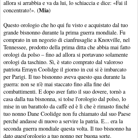
allora si arrabbia e va da lui, lo schiaccia e dice: «Fai il
Mia
concentrato!». (
)
Questo orologio che ho qui fu visto e acquistato dal tuo
grande bisnonno durante la prima guerra mondiale. Fu
comprato in un negozio di cianfrusaglie a Knoxville, nel
Tennessee, prodotto della prima ditta che abbia mai fatto
orologi da polso – fino ad allora si portavano solamente
orologi da taschino. Sì, è stato comprato dal valoroso
patriota Errayn Coolidge il giorno in cui si è imbarcato
per Parigi. Il tuo bisnonno aveva questo qua durante la
guerra: non se n'è mai staccato fino alla fine dei
combattimenti. E dopo aver fatto il suo dovere, tornò a
casa dalla tua bisnonna, si tolse l'orologio dal polso, lo
mise in un barattolo da caffè ed è lì che è rimasto finché
tuo nonno Dane Coolidge non fu chiamato dal suo Paese
perché andasse di nuovo a servire la patria. E... era la
seconda guerra mondiale questa volta. Il tuo bisnonno ha
dato quest'orologio a tuo nonno per buona sorte.