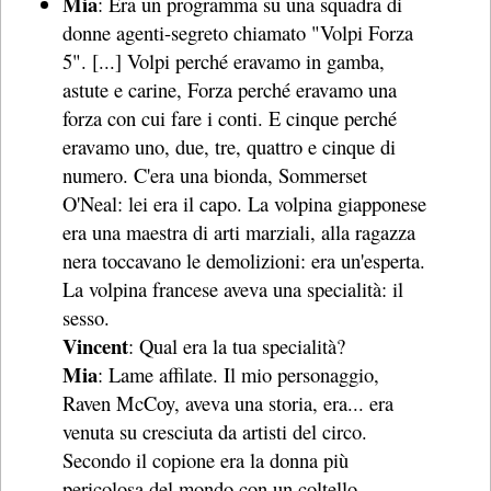
Mia
: Era un programma su una squadra di
donne agenti-segreto chiamato "Volpi Forza
5". [...] Volpi perché eravamo in gamba,
astute e carine, Forza perché eravamo una
forza con cui fare i conti. E cinque perché
eravamo uno, due, tre, quattro e cinque di
numero. C'era una bionda, Sommerset
O'Neal: lei era il capo. La volpina giapponese
era una maestra di arti marziali, alla ragazza
nera toccavano le demolizioni: era un'esperta.
La volpina francese aveva una specialità: il
sesso.
Vincent
: Qual era la tua specialità?
Mia
: Lame affilate. Il mio personaggio,
Raven McCoy, aveva una storia, era... era
venuta su cresciuta da artisti del circo.
Secondo il copione era la donna più
pericolosa del mondo con un coltello...