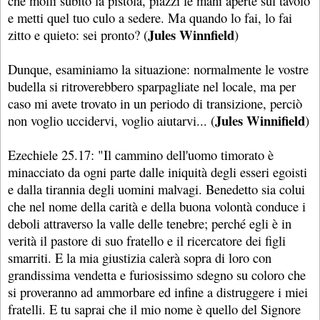
che molli subito la pistola, piazzi le mani aperte sul tavolo
e metti quel tuo culo a sedere. Ma quando lo fai, lo fai
Jules Winnfield
zitto e quieto: sei pronto? (
)
Dunque, esaminiamo la situazione: normalmente le vostre
budella si ritroverebbero sparpagliate nel locale, ma per
caso mi avete trovato in un periodo di transizione, perciò
Jules Winnifield
non voglio uccidervi, voglio aiutarvi... (
)
Ezechiele 25.17: "Il cammino dell'uomo timorato è
minacciato da ogni parte dalle iniquità degli esseri egoisti
e dalla tirannia degli uomini malvagi. Benedetto sia colui
che nel nome della carità e della buona volontà conduce i
deboli attraverso la valle delle tenebre; perché egli è in
verità il pastore di suo fratello e il ricercatore dei figli
smarriti. E la mia giustizia calerà sopra di loro con
grandissima vendetta e furiosissimo sdegno su coloro che
si proveranno ad ammorbare ed infine a distruggere i miei
fratelli. E tu saprai che il mio nome è quello del Signore