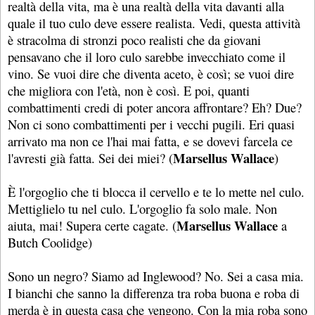
realtà della vita, ma è una realtà della vita davanti alla
quale il tuo culo deve essere realista. Vedi, questa attività
è stracolma di stronzi poco realisti che da giovani
pensavano che il loro culo sarebbe invecchiato come il
vino. Se vuoi dire che diventa aceto, è così; se vuoi dire
che migliora con l'età, non è così. E poi, quanti
combattimenti credi di poter ancora affrontare? Eh? Due?
Non ci sono combattimenti per i vecchi pugili. Eri quasi
arrivato ma non ce l'hai mai fatta, e se dovevi farcela ce
Marsellus Wallace
l'avresti già fatta. Sei dei miei? (
)
È l'orgoglio che ti blocca il cervello e te lo mette nel culo.
Mettiglielo tu nel culo. L'orgoglio fa solo male. Non
Marsellus Wallace
aiuta, mai! Supera certe cagate. (
a
Butch Coolidge)
Sono un negro? Siamo ad Inglewood? No. Sei a casa mia.
I bianchi che sanno la differenza tra roba buona e roba di
merda è in questa casa che vengono. Con la mia roba sono