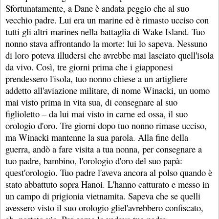
Sfortunatamente, a Dane è andata peggio che al suo
vecchio padre. Lui era un marine ed è rimasto ucciso con
tutti gli altri marines nella battaglia di Wake Island. Tuo
nonno stava affrontando la morte: lui lo sapeva. Nessuno
di loro poteva illudersi che avrebbe mai lasciato quell'isola
da vivo. Così, tre giorni prima che i giapponesi
prendessero l'isola, tuo nonno chiese a un artigliere
addetto all'aviazione militare, di nome Winacki, un uomo
mai visto prima in vita sua, di consegnare al suo
figlioletto – da lui mai visto in carne ed ossa, il suo
orologio d'oro. Tre giorni dopo tuo nonno rimase ucciso,
ma Winacki mantenne la sua parola. Alla fine della
guerra, andò a fare visita a tua nonna, per consegnare a
tuo padre, bambino, l'orologio d'oro del suo papà:
quest'orologio. Tuo padre l'aveva ancora al polso quando è
stato abbattuto sopra Hanoi. L'hanno catturato e messo in
un campo di prigionia vietnamita. Sapeva che se quelli
avessero visto il suo orologio gliel'avrebbero confiscato,