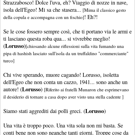
Strazzabosco! Dolce l'uva, eh? Viaggio di nozze in nave,
isola dell'Egeo! Mi sa che stasera...
[Mima il classico gesto
! Eh?!
della copula e accompagna con un fischio]
Se le cose fossero sempre così, che ti portano via le armi e
ti lasciano questa roba qua... si vivrebbe meglio!
Lorusso
(
)
[chiosando alcune riflessioni sulla vita fumando una
pipa di hashish lasciato sull'isola da un truffaldino "commerciante"
turco]
Chi vive sperando, muore cagando! Lorusso, isoletta
dell'Egeo che non conta un cazzo, 1941... sono anche un
Lorusso
autore! (
)
[Riferito ai fratelli Munaron che esprimevano
il desiderio di tornare a casa dopo aver visto una stella cadente ]
Lorusso
Siamo stati aggrediti dai polli greci. (
)
Una vita è troppo poco. Una vita sola non mi basta. Se
conti bene non sono neanche tanti giorni. Troppe cose da