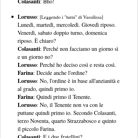
Colasanti
: Bho!
Lorusso
:
[Leggendo i "turni" di Vassilissa]
Lunedì, martedì, mercoledì. Giovedì riposo.
Venerdì, sabato doppio turno, domenica
riposo. È chiaro?
Colasanti
: Perché non facciamo un giorno sì
e un giorno no?
Lorusso
: Perché ho deciso così e resta così.
Farina
: Decide anche l'ordine?
Lorusso
: No, l'ordine è in base all'anzianità e
al grado, quindi primo io.
Farina
: Quindi primo il Tenente.
Lorusso
: No, il Tenente non va con le
puttane quindi primo io. Secondo Colasanti,
terzo Noventa, quarto Strazzabosco e quinto
il piccolo Farina.
Colasanti
: E i due fratellini?