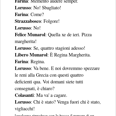
Farina
: Memento audere semper.
Lorusso
: No! Sbagliato!
Farina
: Come?
Strazzabosco
: Folgore!
Lorusso
: No!
Felice Munarol
: Quella xe de ieri. Pizza
margherita!
Lorusso
: Se, quattro stagioni adesso!
Libero Munarol
: È Regina Margherita.
Farina
: Regina.
Lorusso
: Va bene. E noi dovremmo spezzare
le reni alla Grecia con questi quattro
deficienti qua. Voi domani siete tutti
consegnati, è chiaro?
Colasanti
: Ma va' a cagare.
Lorusso
: Chi è stato? Venga fuori chi è stato,
vigliacchi!
[qualcuno riproduce con la bocca il rumore di un