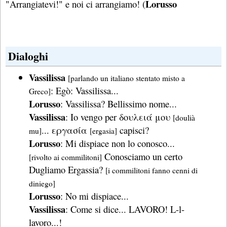
Lorusso
"Arrangiatevi!" e noi ci arrangiamo! (
Dialoghi
Vassilissa
[parlando un italiano stentato misto a
: Egò: Vassilissa...
Greco]
Lorusso
: Vassilissa? Bellissimo nome...
Vassilissa
: Io vengo per δουλειά μου
[doulià
... εργασία
capisci?
mu]
[ergasia]
Lorusso
: Mi dispiace non lo conosco...
Conosciamo un certo
[rivolto ai commilitoni]
Dugliamo Ergassia?
[i commilitoni fanno cenni di
diniego]
Lorusso
: No mi dispiace...
Vassilissa
: Come si dice... LAVORO! L-l-
lavoro...!