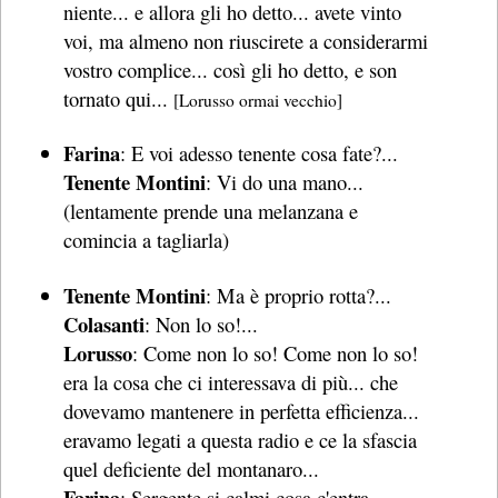
niente... e allora gli ho detto... avete vinto
voi, ma almeno non riuscirete a considerarmi
vostro complice... così gli ho detto, e son
tornato qui...
[Lorusso ormai vecchio]
Farina
: E voi adesso tenente cosa fate?...
Tenente Montini
: Vi do una mano...
(lentamente prende una melanzana e
comincia a tagliarla)
Tenente Montini
: Ma è proprio rotta?...
Colasanti
: Non lo so!...
Lorusso
: Come non lo so! Come non lo so!
era la cosa che ci interessava di più... che
dovevamo mantenere in perfetta efficienza...
eravamo legati a questa radio e ce la sfascia
quel deficiente del montanaro...
Farina
: Sergente si calmi cosa c'entra