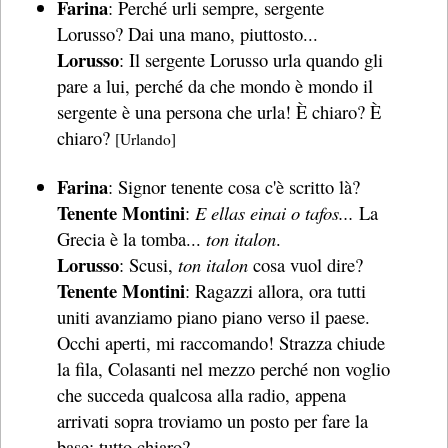
Farina
: Perché urli sempre, sergente
Lorusso? Dai una mano, piuttosto...
Lorusso
: Il sergente Lorusso urla quando gli
pare a lui, perché da che mondo è mondo il
sergente è una persona che urla! È chiaro? È
chiaro?
[Urlando]
Farina
: Signor tenente cosa c'è scritto là?
Tenente Montini
:
E ellas einai o tafos...
La
Grecia è la tomba...
ton italon
.
Lorusso
: Scusi,
ton italon
cosa vuol dire?
Tenente Montini
: Ragazzi allora, ora tutti
uniti avanziamo piano piano verso il paese.
Occhi aperti, mi raccomando! Strazza chiude
la fila, Colasanti nel mezzo perché non voglio
che succeda qualcosa alla radio, appena
arrivati sopra troviamo un posto per fare la
base; tutto chiaro?