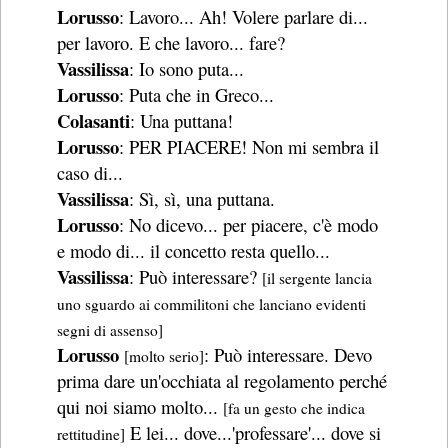
Lorusso
: Lavoro... Ah! Volere parlare di...
per lavoro. E che lavoro... fare?
Vassilissa
: Io sono puta...
Lorusso
: Puta che in Greco...
Colasanti
: Una puttana!
Lorusso
: PER PIACERE! Non mi sembra il
caso di...
Vassilissa
: Sì, sì, una puttana.
Lorusso
: No dicevo... per piacere, c'è modo
e modo di... il concetto resta quello...
Vassilissa
: Può interessare?
[il sergente lancia
uno sguardo ai commilitoni che lanciano evidenti
segni di assenso]
Lorusso
: Può interessare. Devo
[molto serio]
prima dare un'occhiata al regolamento perché
qui noi siamo molto...
[fa un gesto che indica
E lei... dove...'professare'... dove si
rettitudine]