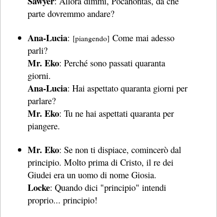
Sawyer
: Allora dimmi, Pocahontas, da che
parte dovremmo andare?
Ana-Lucia
:
Come mai adesso
[piangendo]
parli?
Mr. Eko
: Perché sono passati quaranta
giorni.
Ana-Lucia
: Hai aspettato quaranta giorni per
parlare?
Mr. Eko
: Tu ne hai aspettati quaranta per
piangere.
Mr. Eko
: Se non ti dispiace, comincerò dal
principio. Molto prima di Cristo, il re dei
Giudei era un uomo di nome Giosia.
Locke
: Quando dici "principio" intendi
proprio... principio!