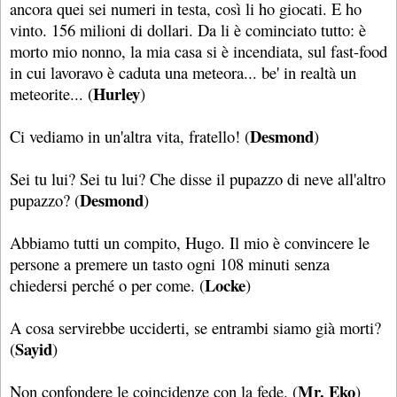
ancora quei sei numeri in testa, così li ho giocati. E ho
vinto. 156 milioni di dollari. Da li è cominciato tutto: è
morto mio nonno, la mia casa si è incendiata, sul fast-food
in cui lavoravo è caduta una meteora... be' in realtà un
Hurley
meteorite... (
)
Desmond
Ci vediamo in un'altra vita, fratello! (
)
Sei tu lui? Sei tu lui? Che disse il pupazzo di neve all'altro
Desmond
pupazzo? (
)
Abbiamo tutti un compito, Hugo. Il mio è convincere le
persone a premere un tasto ogni 108 minuti senza
Locke
chiedersi perché o per come. (
)
A cosa servirebbe ucciderti, se entrambi siamo già morti?
Sayid
(
)
Mr. Eko
Non confondere le coincidenze con la fede. (
)