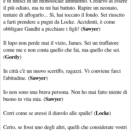
e tu finisci in un monolocale ammuffito. Credevo di essere
il più odiato, ma tu mi hai battuto. Rapire un neonato,
tentare di affogarlo... Sì, hai toccato il fondo. Sei riuscito
a farti prendere a pugni da Locke. Accidenti, è come
Sawyer
obbligare Gandhi a picchiare i figli! (
)
Il lupo non perde mai il vizio, James. Sei un truffatore
come me e non conta quello che fai, ma quello che sei.
Gordy
(
)
In città c'è un nuovo sceriffo, ragazzi. Vi conviene farci
Sawyer
l'abitudine. (
)
Io non sono una brava persona. Non ho mai fatto niente di
Sawyer
buono in vita mia. (
)
Locke
Corri come se avessi il diavolo alle spalle! (
)
Certo, se fossi uno degli altri, quelli che considerate vostri