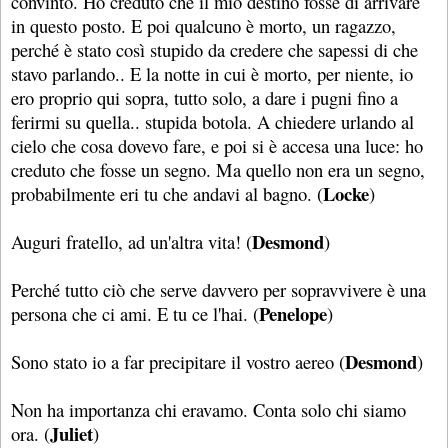
convinto. Ho creduto che il mio destino fosse di arrivare
in questo posto. E poi qualcuno è morto, un ragazzo,
perché è stato così stupido da credere che sapessi di che
stavo parlando.. E la notte in cui è morto, per niente, io
ero proprio qui sopra, tutto solo, a dare i pugni fino a
ferirmi su quella.. stupida botola. A chiedere urlando al
cielo che cosa dovevo fare, e poi si è accesa una luce: ho
creduto che fosse un segno. Ma quello non era un segno,
Locke
probabilmente eri tu che andavi al bagno. (
)
Desmond
Auguri fratello, ad un'altra vita! (
)
Perché tutto ciò che serve davvero per sopravvivere è una
Penelope
persona che ci ami. E tu ce l'hai. (
)
Desmond
Sono stato io a far precipitare il vostro aereo (
)
Non ha importanza chi eravamo. Conta solo chi siamo
Juliet
ora. (
)