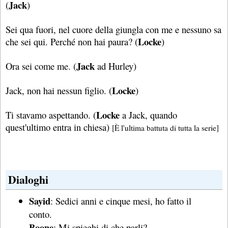
Jack
(
)
Sei qua fuori, nel cuore della giungla con me e nessuno sa
Locke
che sei qui. Perché non hai paura? (
)
Jack
Ora sei come me. (
ad Hurley)
Locke
Jack, non hai nessun figlio. (
)
Locke
Ti stavamo aspettando. (
a Jack, quando
quest'ultimo entra in chiesa)
[È l'ultima battuta di tutta la serie]
Dialoghi
Sayid
: Sedici anni e cinque mesi, ho fatto il
conto.
Boone
: Mi spieghi di che parli?