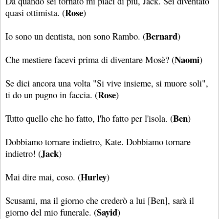
Da quando sei tornato mi piaci di più, Jack. Sei diventato
Rose
quasi ottimista. (
)
Bernard
Io sono un dentista, non sono Rambo. (
)
Naomi
Che mestiere facevi prima di diventare Mosè? (
)
Se dici ancora una volta "Si vive insieme, si muore soli",
Rose
ti do un pugno in faccia. (
)
Ben
Tutto quello che ho fatto, l'ho fatto per l'isola. (
)
Dobbiamo tornare indietro, Kate. Dobbiamo tornare
Jack
indietro! (
)
Hurley
Mai dire mai, coso. (
)
Scusami, ma il giorno che crederò a lui [Ben], sarà il
Sayid
giorno del mio funerale. (
)