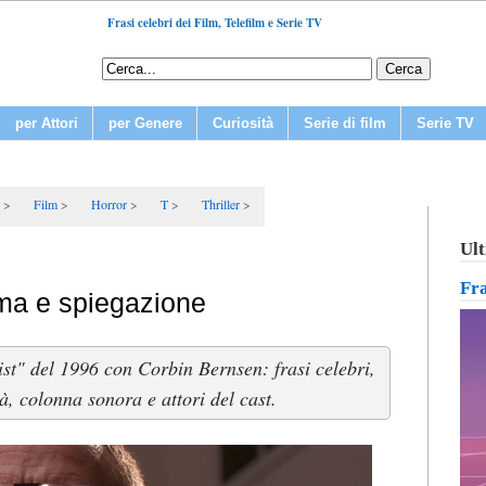
Frasi celebri dei Film, Telefilm e Serie TV
per Attori
per Genere
Curiosità
Serie di film
Serie TV
Film
Horror
T
Thriller
Ult
Fr
ama e spiegazione
st" del 1996 con Corbin Bernsen: frasi celebri,
à, colonna sonora e attori del cast.