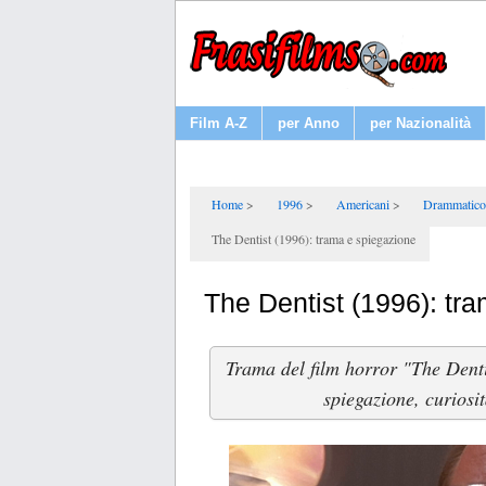
Film A-Z
per Anno
per Nazionalità
Home
1996
Americani
Drammatico
The Dentist (1996): trama e spiegazione
The Dentist (1996): tr
Trama del film horror "The Denti
spiegazione, curiosit