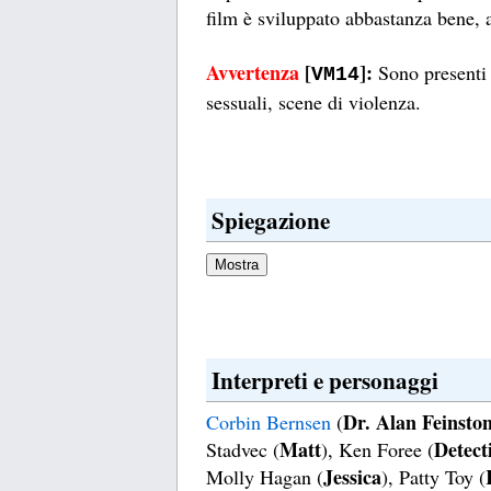
film è sviluppato abbastanza bene,
Avvertenza
[
]:
Sono presenti 
VM14
sessuali, scene di violenza.
Spiegazione
Interpreti e personaggi
Dr. Alan Feinsto
Corbin Bernsen
(
Matt
Detect
Stadvec (
), Ken Foree (
Jessica
Molly Hagan (
), Patty Toy (