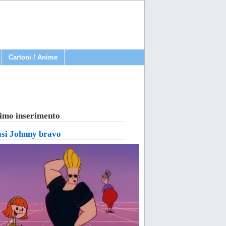
Cartoni / Anime
imo inserimento
asi Johnny bravo