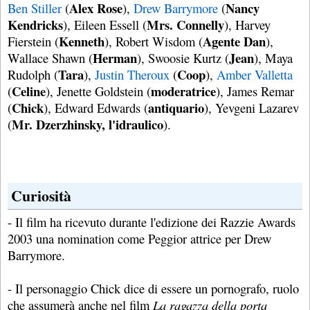
Alex Rose
Nancy
Ben Stiller
(
),
Drew Barrymore
(
Kendricks
Mrs. Connelly
), Eileen Essell (
), Harvey
Kenneth
Agente Dan
Fierstein (
), Robert Wisdom (
),
Herman
Jean
Wallace Shawn (
), Swoosie Kurtz (
), Maya
Tara
Coop
Rudolph (
),
Justin Theroux
(
),
Amber Valletta
Celine
moderatrice
(
), Jenette Goldstein (
), James Remar
Chick
antiquario
(
), Edward Edwards (
), Yevgeni Lazarev
Mr. Dzerzhinsky, l'idraulico
(
).
Curiosità
- Il film ha ricevuto durante l'edizione dei Razzie Awards
2003 una nomination come Peggior attrice per Drew
Barrymore.
- Il personaggio Chick dice di essere un pornografo, ruolo
che assumerà anche nel film
La ragazza della porta