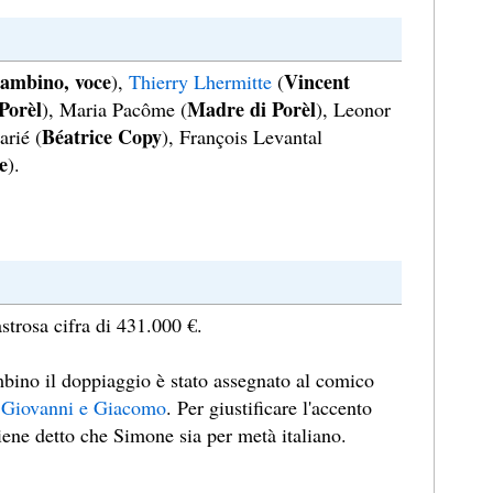
bambino, voce
Vincent
),
Thierry Lhermitte
(
Porèl
Madre di Porèl
), Maria Pacôme (
), Leonor
Béatrice Copy
arié (
), François Levantal
e
).
sastrosa cifra di 431.000 €.
mbino il doppiaggio è stato assegnato al comico
 Giovanni e Giacomo
. Per giustificare l'accento
viene detto che Simone sia per metà italiano.