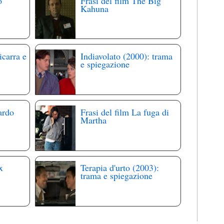
o
Frasi del film The Big
Kahuna
icarra e
Indiavolato (2000): trama
e spiegazione
ardo
Frasi del film La fuga di
Martha
x
Terapia d'urto (2003):
trama e spiegazione