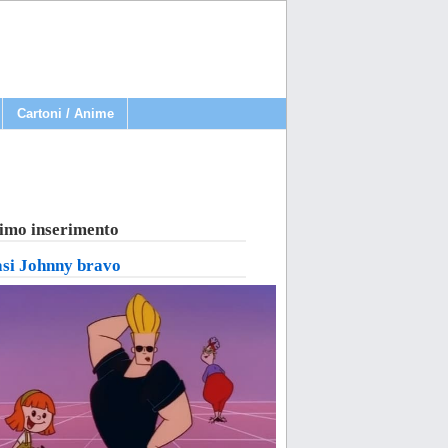
Cartoni / Anime
imo inserimento
asi Johnny bravo