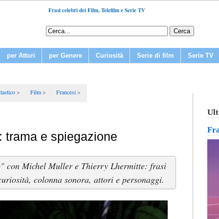
Frasi celebri dei Film, Telefilm e Serie TV
per Attori
per Genere
Curiosità
Serie di film
Serie TV
tastico
Film
Francesi
Ult
Fr
: trama e spiegazione
" con Michel Muller e Thierry Lhermitte: frasi
 curiosità, colonna sonora, attori e personaggi.