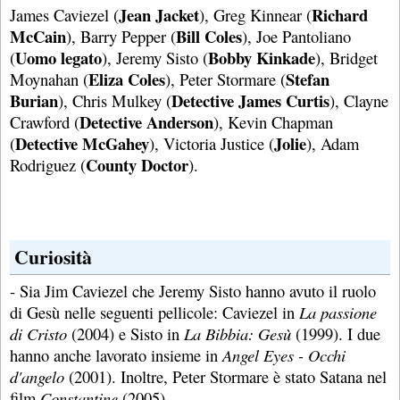
Jean Jacket
Richard
James Caviezel (
), Greg Kinnear (
McCain
Bill Coles
), Barry Pepper (
), Joe Pantoliano
Uomo legato
Bobby Kinkade
(
), Jeremy Sisto (
), Bridget
Eliza Coles
Stefan
Moynahan (
), Peter Stormare (
Burian
Detective James Curtis
), Chris Mulkey (
), Clayne
Detective Anderson
Crawford (
), Kevin Chapman
Detective McGahey
Jolie
(
), Victoria Justice (
), Adam
County Doctor
Rodriguez (
).
Curiosità
- Sia Jim Caviezel che Jeremy Sisto hanno avuto il ruolo
di Gesù nelle seguenti pellicole: Caviezel in
La passione
di Cristo
(2004) e Sisto in
La Bibbia: Gesù
(1999). I due
hanno anche lavorato insieme in
Angel Eyes - Occhi
d'angelo
(2001). Inoltre, Peter Stormare è stato Satana nel
film
Constantine
(2005).