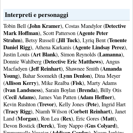
Interpreti e personaggi
John Kramer
Detective
Tobin Bell (
), Costas Mandylor (
Mark Hoffman
Agente Peter
), Scott Patterson (
Strahm
Jill Tuck
Tenente
), Betsy Russell (
), Lyriq Bent (
Daniel Rigg
Agente Lindsay Perez
), Athena Karkanis (
),
Art Blank
Lamanna
Justin Louis (
), Simon Reynolds (
),
Detective Eric Matthews
Donnie Wahlberg (
), Angus
Jeff Reinhart
Amanda
Macfadyen (
), Shawnee Smith (
Young
Lynn Denlon
), Bahar Soomekh (
), Dina Meyer
Allison Kerry
Fisk
(
), Mike Realba (
), Marty Adams
Ivan Landsness
Brenda
(
), Sarain Boylan (
), Billy Otis
Cecil Adams
Adam Heffner
(
), James Van Patten (
),
Trevor
Pete
Kevin Rushton (
), Kelly Jones (
), Ingrid Hart
Tracy Rigg
Corbett Reinhart
(
), Niamh Wilson (
), Janet
Morgan
Rex
Matt
Land (
), Ron Lea (
), Eric Gores (
),
Derek
Gus Colyard
Devon Bostick (
), Tony Nappo (
),
Addison Corday
Emmanuelle Vaugier (
), Noam Jenkins