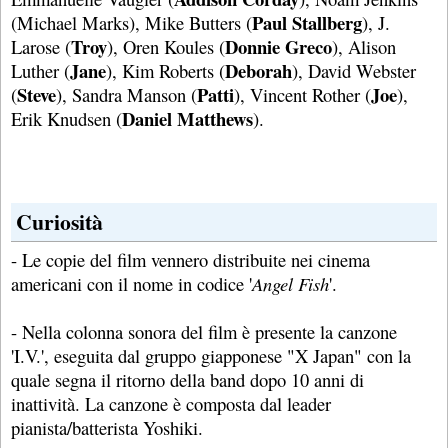
Paul Stallberg
(Michael Marks), Mike Butters (
), J.
Troy
Donnie Greco
Larose (
), Oren Koules (
), Alison
Jane
Deborah
Luther (
), Kim Roberts (
), David Webster
Steve
Patti
Joe
(
), Sandra Manson (
), Vincent Rother (
),
Daniel Matthews
Erik Knudsen (
).
Curiosità
- Le copie del film vennero distribuite nei cinema
americani con il nome in codice '
Angel Fish
'.
- Nella colonna sonora del film è presente la canzone
'I.V.', eseguita dal gruppo giapponese "X Japan" con la
quale segna il ritorno della band dopo 10 anni di
inattività. La canzone è composta dal leader
pianista/batterista Yoshiki.