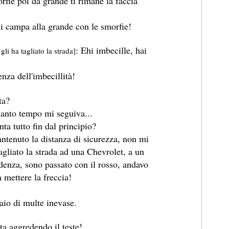
rfie poi da grande ti rimane la faccia
ci campa alla grande con le smorfie!
: Ehi imbecille, hai
li ha tagliato la strada]
nza dell'imbecillità!
ta?
anto tempo mi seguiva...
a tutto fin dal principio?
ntenuto la distanza di sicurezza, non mi
agliato la strada ad una Chevrolet, a un
denza, sono passato con il rosso, andavo
 mettere la freccia!
io di multe inevase.
a aggredendo il teste!