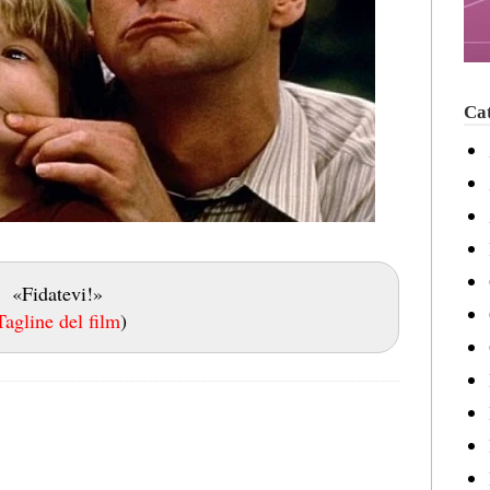
Cat
«Fidatevi!»
Tagline del film
)