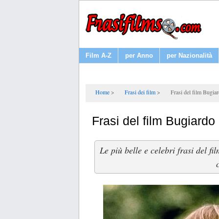
Film A-Z
per Anno
per Nazionalità
Home
Frasi dei film
Frasi del film Bugia
Frasi del film Bugiardo
Le più belle e celebri frasi del 