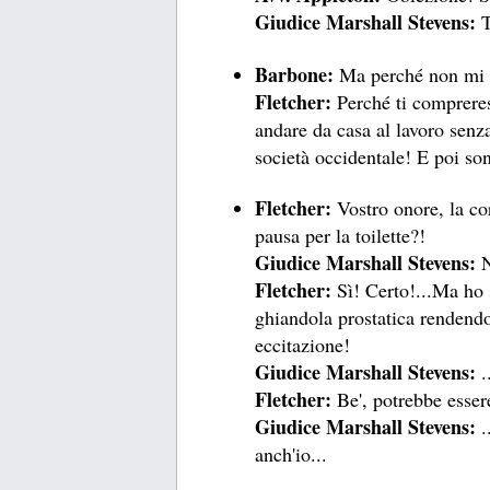
Giudice Marshall Stevens:
T
Barbone:
Ma perché non mi 
Fletcher:
Perché ti compreres
andare da casa al lavoro senz
società occidentale! E poi so
Fletcher:
Vostro onore, la co
pausa per la toilette?!
Giudice Marshall Stevens:
N
Fletcher:
Sì! Certo!...Ma ho s
ghiandola prostatica rendendo 
eccitazione!
Giudice Marshall Stevens:
.
Fletcher:
Be', potrebbe esser
Giudice Marshall Stevens:
.
anch'io...