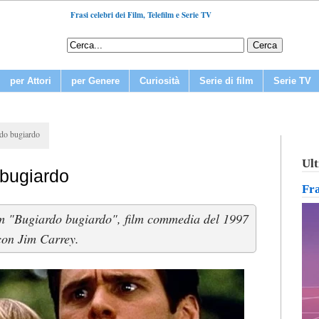
Frasi celebri dei Film, Telefilm e Serie TV
per Attori
per Genere
Curiosità
Serie di film
Serie TV
rdo bugiardo
Ult
 bugiardo
Fr
film "Bugiardo bugiardo", film commedia del 1997
con Jim Carrey.