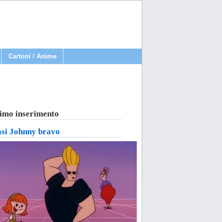
Cartoni / Anime
imo inserimento
asi Johnny bravo