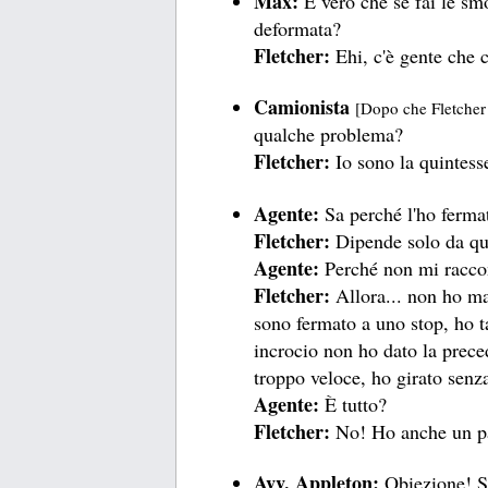
Max:
È vero che se fai le smo
deformata?
Fletcher:
Ehi, c'è gente che 
Camionista
[Dopo che Fletcher g
qualche problema?
Fletcher:
Io sono la quintesse
Agente:
Sa perché l'ho ferma
Fletcher:
Dipende solo da qu
Agente:
Perché non mi raccont
Fletcher:
Allora... non ho ma
sono fermato a uno stop, ho t
incrocio non ho dato la prece
troppo veloce, ho girato senza
Agente:
È tutto?
Fletcher:
No! Ho anche un pa
Avv. Appleton:
Obiezione! St