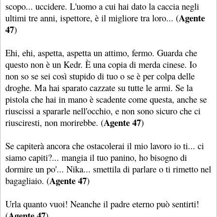
scopo... uccidere. L'uomo a cui hai dato la caccia negli
Agente
ultimi tre anni, ispettore, è il migliore tra loro... (
47
)
Ehi, ehi, aspetta, aspetta un attimo, fermo. Guarda che
questo non è un Kedr. È una copia di merda cinese. Io
non so se sei così stupido di tuo o se è per colpa delle
droghe. Ma hai sparato cazzate su tutte le armi. Se la
pistola che hai in mano è scadente come questa, anche se
riuscissi a spararle nell'occhio, e non sono sicuro che ci
Agente 47
riusciresti, non morirebbe. (
)
Se capiterà ancora che ostacolerai il mio lavoro io ti... ci
siamo capiti?... mangia il tuo panino, ho bisogno di
dormire un po'... Nika... smettila di parlare o ti rimetto nel
Agente 47
bagagliaio. (
)
Urla quanto vuoi! Neanche il padre eterno può sentirti!
Agente 47
(
)