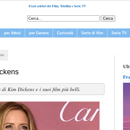
Frasi celebri dei Film, Telefilm e Serie TV
per Attori
per Genere
Curiosità
Serie di film
Serie TV
ens
Ult
ickens
Fr
di Kim Dickens e i suoi film più belli.