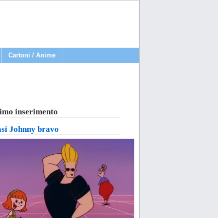
Cartoni / Anime
imo inserimento
asi Johnny bravo