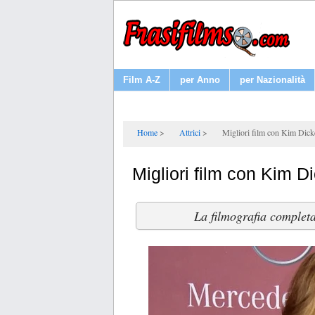
Film A-Z
per Anno
per Nazionalità
Home
Attrici
Migliori film con Kim Dick
Migliori film con Kim D
La filmografia completa 