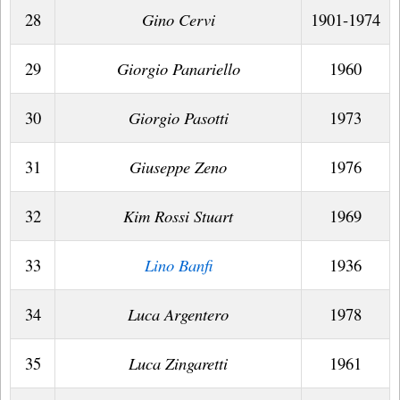
28
Gino Cervi
1901-1974
29
Giorgio Panariello
1960
30
Giorgio Pasotti
1973
31
Giuseppe Zeno
1976
32
Kim Rossi Stuart
1969
33
Lino Banfi
1936
34
Luca Argentero
1978
35
Luca Zingaretti
1961