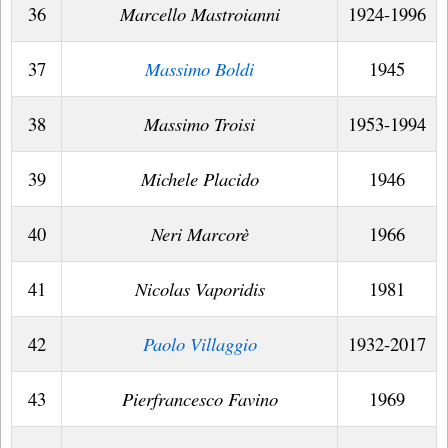
36
Marcello Mastroianni
1924-1996
37
Massimo Boldi
1945
38
Massimo Troisi
1953-1994
39
Michele Placido
1946
40
Neri Marcorè
1966
41
Nicolas Vaporidis
1981
42
Paolo Villaggio
1932-2017
43
Pierfrancesco Favino
1969