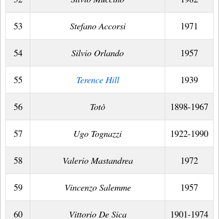
53
Stefano Accorsi
1971
54
Silvio Orlando
1957
55
Terence Hill
1939
56
Totò
1898-1967
57
Ugo Tognazzi
1922-1990
58
Valerio Mastandrea
1972
59
Vincenzo Salemme
1957
60
Vittorio De Sica
1901-1974