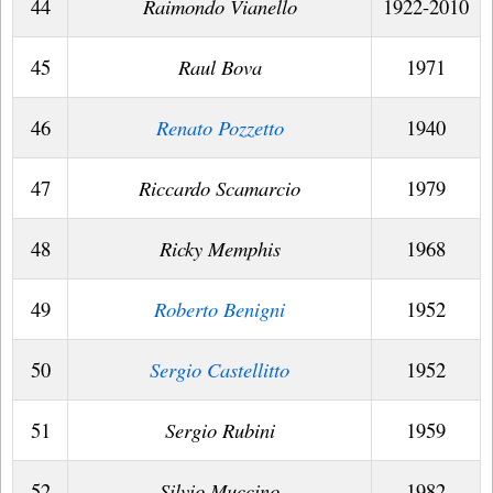
44
Raimondo Vianello
1922-2010
45
Raul Bova
1971
46
Renato Pozzetto
1940
47
Riccardo Scamarcio
1979
48
Ricky Memphis
1968
49
Roberto Benigni
1952
50
Sergio Castellitto
1952
51
Sergio Rubini
1959
52
Silvio Muccino
1982