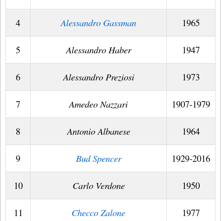
4
Alessandro Gassman
1965
5
Alessandro Haber
1947
6
Alessandro Preziosi
1973
7
Amedeo Nazzari
1907-1979
8
Antonio Albanese
1964
9
Bud Spencer
1929-2016
10
Carlo Verdone
1950
11
Checco Zalone
1977