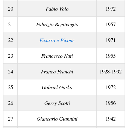
20
Fabio Volo
1972
21
Fabrizio Bentivoglio
1957
22
Ficarra e Picone
1971
23
Francesco Nuti
1955
24
Franco Franchi
1928-1992
25
Gabriel Garko
1972
26
Gerry Scotti
1956
27
Giancarlo Giannini
1942