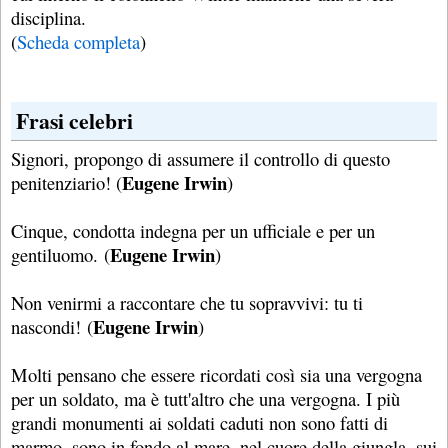
disciplina.
(
Scheda completa
)
Frasi celebri
Signori, propongo di assumere il controllo di questo
Eugene Irwin
penitenziario! (
)
Cinque, condotta indegna per un ufficiale e per un
Eugene Irwin
gentiluomo. (
)
Non venirmi a raccontare che tu sopravvivi: tu ti
Eugene Irwin
nascondi! (
)
Molti pensano che essere ricordati così sia una vergogna
per un soldato, ma è tutt'altro che una vergogna. I più
grandi monumenti ai soldati caduti non sono fatti di
marmo, sono in fondo al mare, nel cuore della giungla, sui