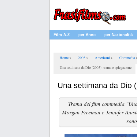
Film A-Z
per Anno
per Nazionalità
Home
2003
Americani
Commedia
Una settimana da Dio (2003): trama e spiegazione
Una settimana da Dio (
Trama del film commedia "Una
Morgan Freeman e Jennifer Aniston
sono