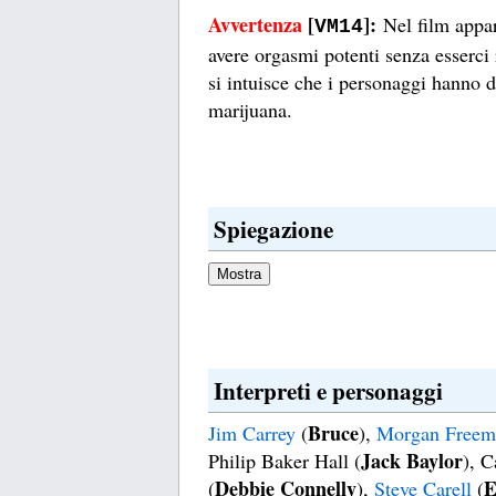
Avvertenza
[
]:
Nel film appar
VM14
avere orgasmi potenti senza esserci 
si intuisce che i personaggi hanno 
marijuana.
Spiegazione
Interpreti e personaggi
Bruce
Jim Carrey
(
),
Morgan Freem
Jack Baylor
Philip Baker Hall (
), C
Debbie Connelly
E
(
),
Steve Carell
(