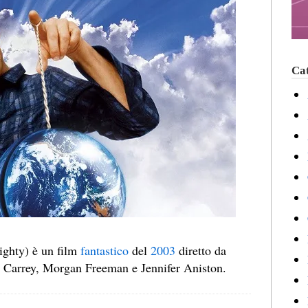
Cat
ghty) è un film
fantastico
del
2003
diretto da
m Carrey, Morgan Freeman e Jennifer Aniston.