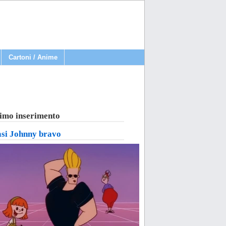
Cartoni / Anime
imo inserimento
asi Johnny bravo