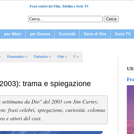
Frasi celebri dei Film, Telefilm e Serie TV
per Attori
per Genere
Curiosità
Serie di film
Serie TV
Drammatico
Fantastico
Film
U
Ult
Fr
2003): trama e spiegazione
 settimana da Dio" del 2003 con Jim Carrey,
: frasi celebri, spiegazione, curiosità, colonna
ra e attori del cast.