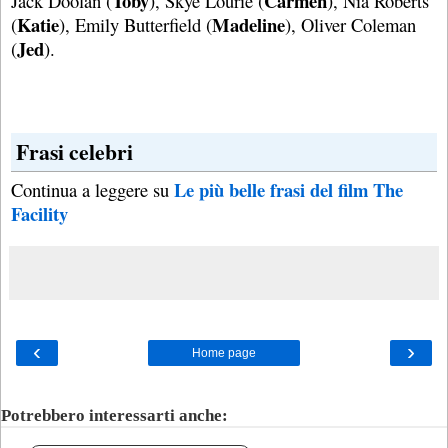
Toby
Carmen
Jack Doolan (
), Skye Lourie (
), Nia Roberts
Katie
Madeline
(
), Emily Butterfield (
), Oliver Coleman
Jed
(
).
Frasi celebri
Le più belle frasi del film The
Continua a leggere su
Facility
‹
›
Home page
Potrebbero interessarti anche: