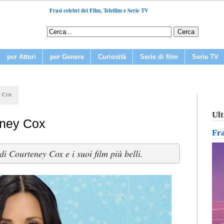
Frasi celebri dei Film, Telefilm e Serie TV
per Attori
per Genere
Curiosità
Serie di film
Serie TV
y Cox
Ult
teney Cox
Fr
i Courteney Cox e i suoi film più belli.