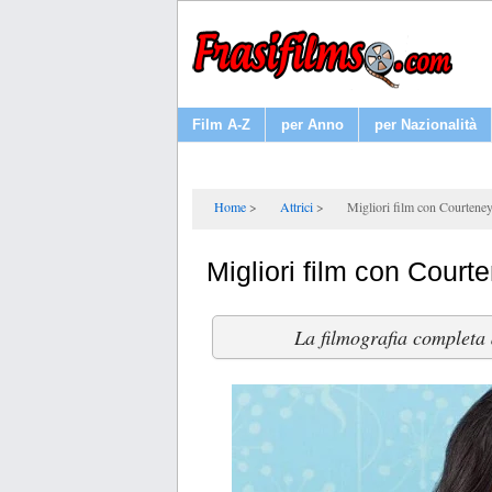
Film A-Z
per Anno
per Nazionalità
Home
Attrici
Migliori film con Courtene
Migliori film con Cour
La filmografia completa d