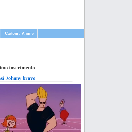
Cartoni / Anime
imo inserimento
asi Johnny bravo