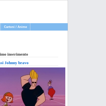
Cartoni / Anime
imo inserimento
asi Johnny bravo