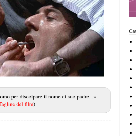
Cat
 uomo per discolpare il nome di suo padre...»
Tagline del film
)