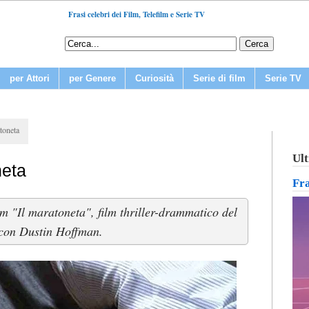
Frasi celebri dei Film, Telefilm e Serie TV
per Attori
per Genere
Curiosità
Serie di film
Serie TV
atoneta
Ult
neta
Fr
ilm "Il maratoneta", film thriller-drammatico del
con Dustin Hoffman.