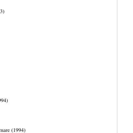
3)
994)
mare (1994)