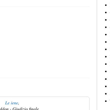
Le iene
,
don - Giudizio finale,