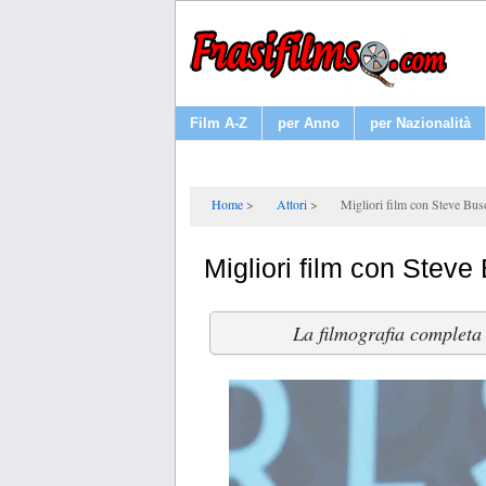
Film A-Z
per Anno
per Nazionalità
Home
Attori
Migliori film con Steve Bu
Migliori film con Stev
La filmografia completa d