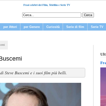
Frasi celebri dei Film, Telefilm e Serie TV
per Attori
per Genere
Curiosità
Serie di film
Serie TV
scemi
Ult
e Buscemi
Fr
i Steve Buscemi e i suoi film più belli.