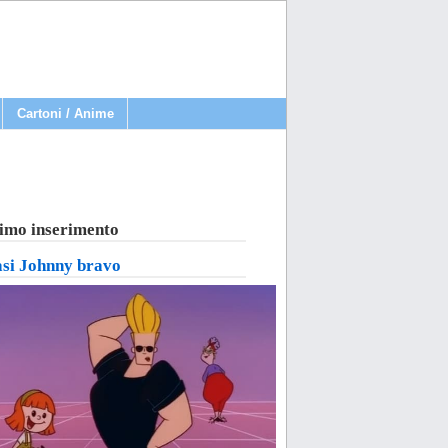
Cartoni / Anime
imo inserimento
asi Johnny bravo