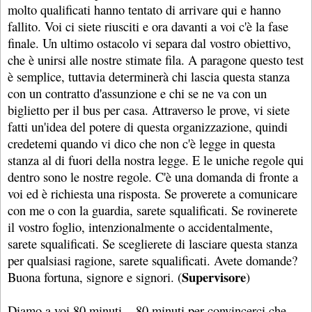
molto qualificati hanno tentato di arrivare qui e hanno
fallito. Voi ci siete riusciti e ora davanti a voi c'è la fase
finale. Un ultimo ostacolo vi separa dal vostro obiettivo,
che è unirsi alle nostre stimate fila. A paragone questo test
è semplice, tuttavia determinerà chi lascia questa stanza
con un contratto d'assunzione e chi se ne va con un
biglietto per il bus per casa. Attraverso le prove, vi siete
fatti un'idea del potere di questa organizzazione, quindi
credetemi quando vi dico che non c'è legge in questa
stanza al di fuori della nostra legge. E le uniche regole qui
dentro sono le nostre regole. C'è una domanda di fronte a
voi ed è richiesta una risposta. Se proverete a comunicare
con me o con la guardia, sarete squalificati. Se rovinerete
il vostro foglio, intenzionalmente o accidentalmente,
sarete squalificati. Se sceglierete di lasciare questa stanza
per qualsiasi ragione, sarete squalificati. Avete domande?
Supervisore
Buona fortuna, signore e signori. (
)
Diamo a voi 80 minuti... 80 minuti per convincerci che