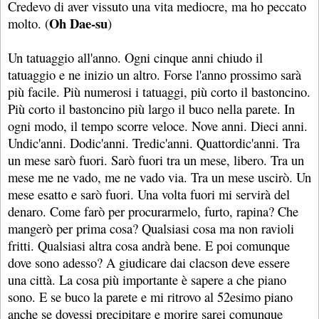
Credevo di aver vissuto una vita mediocre, ma ho peccato
Oh Dae-su
molto. (
)
Un tatuaggio all'anno. Ogni cinque anni chiudo il
tatuaggio e ne inizio un altro. Forse l'anno prossimo sarà
più facile. Più numerosi i tatuaggi, più corto il bastoncino.
Più corto il bastoncino più largo il buco nella parete. In
ogni modo, il tempo scorre veloce. Nove anni. Dieci anni.
Undic'anni. Dodic'anni. Tredic'anni. Quattordic'anni. Tra
un mese sarò fuori. Sarò fuori tra un mese, libero. Tra un
mese me ne vado, me ne vado via. Tra un mese uscirò. Un
mese esatto e sarò fuori. Una volta fuori mi servirà del
denaro. Come farò per procurarmelo, furto, rapina? Che
mangerò per prima cosa? Qualsiasi cosa ma non ravioli
fritti. Qualsiasi altra cosa andrà bene. E poi comunque
dove sono adesso? A giudicare dai clacson deve essere
una città. La cosa più importante è sapere a che piano
sono. E se buco la parete e mi ritrovo al 52esimo piano
anche se dovessi precipitare e morire sarei comunque