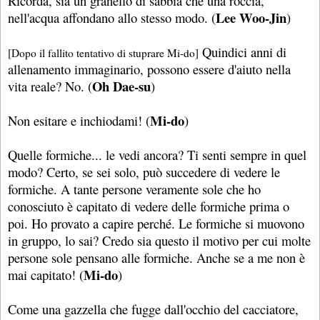
Ricorda, sia un granello di sabbia che una roccia,
Lee Woo-Jin
nell'acqua affondano allo stesso modo. (
)
Quindici anni di
[Dopo il fallito tentativo di stuprare Mi-do]
allenamento immaginario, possono essere d'aiuto nella
Oh Dae-su
vita reale? No. (
)
Mi-do
Non esitare e inchiodami! (
)
Quelle formiche... le vedi ancora? Ti senti sempre in quel
modo? Certo, se sei solo, può succedere di vedere le
formiche. A tante persone veramente sole che ho
conosciuto è capitato di vedere delle formiche prima o
poi. Ho provato a capire perché. Le formiche si muovono
in gruppo, lo sai? Credo sia questo il motivo per cui molte
persone sole pensano alle formiche. Anche se a me non è
Mi-do
mai capitato! (
)
Come una gazzella che fugge dall'occhio del cacciatore,