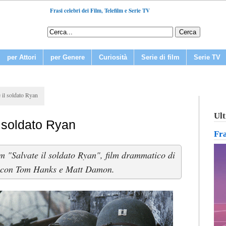
Frasi celebri dei Film, Telefilm e Serie TV
per Attori
per Genere
Curiosità
Serie di film
Serie TV
e il soldato Ryan
Ult
l soldato Ryan
Fr
ilm "Salvate il soldato Ryan", film drammatico di
 con Tom Hanks e Matt Damon.