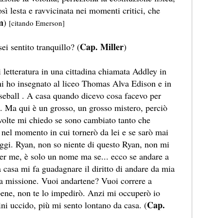
sì lesta e ravvicinata nei momenti critici, che
m
)
[citando Emerson]
Cap. Miller
ei sentito tranquillo? (
)
 letteratura in una cittadina chiamata Addley in
ni ho insegnato al liceo Thomas Alva Edison e in
seball . A casa quando dicevo cosa facevo per
. Ma qui è un grosso, un grosso mistero, perciò
volte mi chiedo se sono cambiato tanto che
nel momento in cui tornerò da lei e se sarò mai
ggi. Ryan, non so niente di questo Ryan, non mi
 per me, è solo un nome ma se... ecco se andare a
a casa mi fa guadagnare il diritto di andare da mia
mia missione. Vuoi andartene? Vuoi correre a
bene, non te lo impedirò. Anzi mi occuperò io
Cap.
ni uccido, più mi sento lontano da casa. (