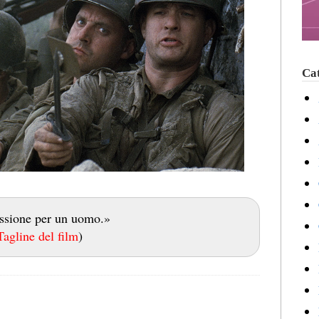
Cat
ssione per un uomo.»
Tagline del film
)