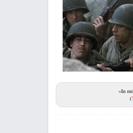
«In mi
(