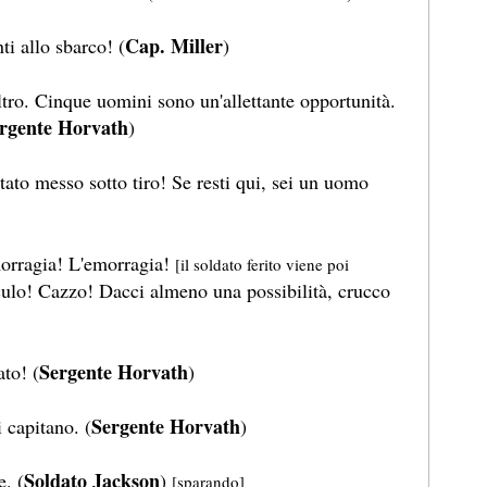
Cap. Miller
ti allo sbarco! (
)
altro. Cinque uomini sono un'allettante opportunità.
rgente Horvath
)
tato messo sotto tiro! Se resti qui, sei un uomo
morragia! L'emorragia!
[il soldato ferito viene poi
ulo! Cazzo! Dacci almeno una possibilità, crucco
Sergente Horvath
ato! (
)
Sergente Horvath
 capitano. (
)
Soldato Jackson
. (
)
[sparando]