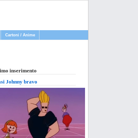
Cartoni / Anime
imo inserimento
asi Johnny bravo