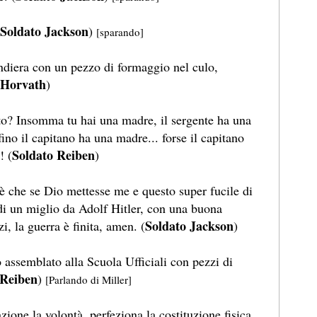
Soldato Jackson
)
[sparando]
andiera con un pezzo di formaggio nel culo,
 Horvath
)
to? Insomma tu hai una madre, il sergente ha una
no il capitano ha una madre... forse il capitano
Soldato Reiben
! (
)
 è che se Dio mettesse me e questo super fucile di
di un miglio da Adolf Hitler, con una buona
Soldato Jackson
i, la guerra è finita, amen. (
)
 assemblato alla Scuola Ufficiali con pezzi di
 Reiben
)
[Parlando di Miller]
zione la volontà, perfeziona la costituzione fisica,