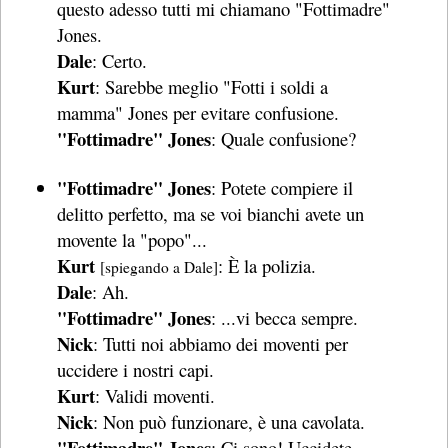
questo adesso tutti mi chiamano "Fottimadre"
Jones.
Dale
: Certo.
Kurt
: Sarebbe meglio "Fotti i soldi a
mamma" Jones per evitare confusione.
"Fottimadre" Jones
: Quale confusione?
"Fottimadre" Jones
: Potete compiere il
delitto perfetto, ma se voi bianchi avete un
movente la "popo"...
Kurt
: È la polizia.
[spiegando a Dale]
Dale
: Ah.
"Fottimadre" Jones
: ...vi becca sempre.
Nick
: Tutti noi abbiamo dei moventi per
uccidere i nostri capi.
Kurt
: Validi moventi.
Nick
: Non può funzionare, è una cavolata.
"Fottimadre" Jones
: Ci sono! Uccidete