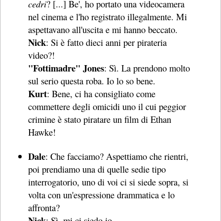
cedri
? [...] Be', ho portato una videocamera
nel cinema e l'ho registrato illegalmente. Mi
aspettavano all'uscita e mi hanno beccato.
Nick
: Si è fatto dieci anni per pirateria
video?!
"Fottimadre" Jones
: Sì. La prendono molto
sul serio questa roba. Io lo so bene.
Kurt
: Bene, ci ha consigliato come
commettere degli omicidi uno il cui peggior
crimine è stato piratare un film di Ethan
Hawke!
Dale
: Che facciamo? Aspettiamo che rientri,
poi prendiamo una di quelle sedie tipo
interrogatorio, uno di voi ci si siede sopra, si
volta con un'espressione drammatica e lo
affronta?
Nick
: Sì, mi ci siedo io.