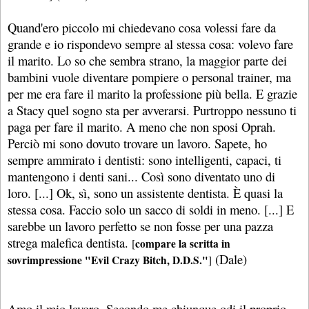
Quand'ero piccolo mi chiedevano cosa volessi fare da
grande e io rispondevo sempre al stessa cosa: volevo fare
il marito. Lo so che sembra strano, la maggior parte dei
bambini vuole diventare pompiere o personal trainer, ma
per me era fare il marito la professione più bella. E grazie
a Stacy quel sogno sta per avverarsi. Purtroppo nessuno ti
paga per fare il marito. A meno che non sposi Oprah.
Perciò mi sono dovuto trovare un lavoro. Sapete, ho
sempre ammirato i dentisti: sono intelligenti, capaci, ti
mantengono i denti sani... Così sono diventato uno di
loro. [...] Ok, sì, sono un assistente dentista. È quasi la
stessa cosa. Faccio solo un sacco di soldi in meno. [...] E
sarebbe un lavoro perfetto se non fosse per una pazza
strega malefica dentista.
compare la scritta in
[
(Dale)
sovrimpressione "Evil Crazy Bitch, D.D.S."
]
Amo il mio lavoro. Secondo me chiunque odi il proprio