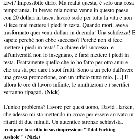
kiwi? Impossibile dirlo. Ma realtà questa, è solo una cosa
temporanea. In breve: mia nonna venne in questo paese
con 20 dollari in tasca, lavorò sodo per tutta la vita e non
si fece mai mettere i piedi in testa. Quando morì, aveva
trasformato quei venti dollari in duemila! Una schifezza! E
sapete perché non ebbe successo? Perché non si fece
mettere i piedi in testa! La chiave del successo, e
all'università non lo insegnano, è farsi mettere i piedi in
testa. Esattamente quello che io ho fatto per otto anni e
che ora sta per dare i suoi frutti. Sono a un pelo dall'avere
una grossa promozione, con un ufficio tutto mio. [...] E
allora le ore di lavoro infinite, le umiliazioni e i sacrifici
Nick
verranno ripagati. (
)
L'unico problema? Lavoro per quest'uomo, David Harken,
che adesso mi sta mettendo in croce per essere arrivato in
ritardi di due minuti. Un autentico stronzo schiavista.
compare la scritta in sovrimpressione "Total Fucking
[
Nick
(
)
Asshole"
]