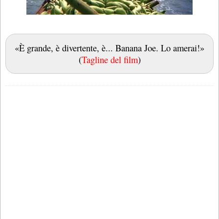
«È grande, è divertente, è... Banana Joe. Lo amerai!»
(
Tagline del film
)