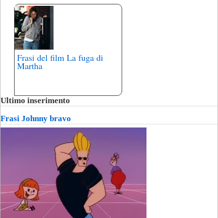
Frasi del film La fuga di
Martha
Ultimo inserimento
Frasi Johnny bravo