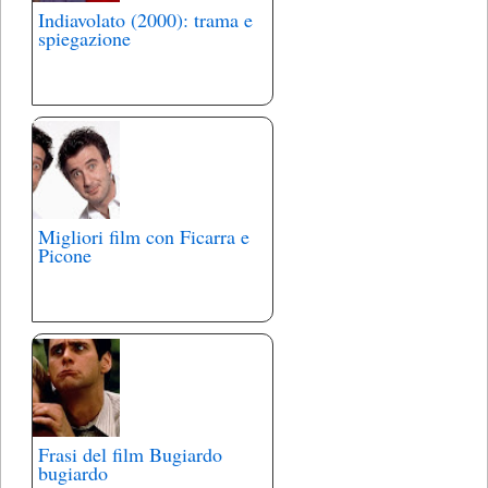
Indiavolato (2000): trama e
spiegazione
Migliori film con Ficarra e
Picone
Frasi del film Bugiardo
bugiardo