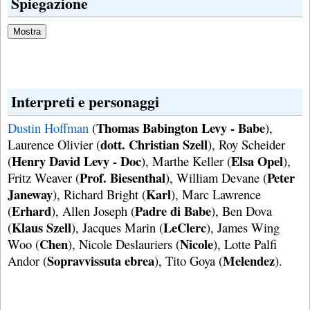
Spiegazione
Interpreti e personaggi
Thomas Babington Levy - Babe
Dustin Hoffman
(
),
dott. Christian Szell
Laurence Olivier (
), Roy Scheider
Henry David Levy - Doc
Elsa Opel
(
), Marthe Keller (
),
Prof. Biesenthal
Peter
Fritz Weaver (
), William Devane (
Janeway
Karl
), Richard Bright (
), Marc Lawrence
Erhard
Padre di Babe
(
), Allen Joseph (
), Ben Dova
Klaus Szell
LeClerc
(
), Jacques Marin (
), James Wing
Chen
Nicole
Woo (
), Nicole Deslauriers (
), Lotte Palfi
Sopravvissuta ebrea
Melendez
Andor (
), Tito Goya (
).