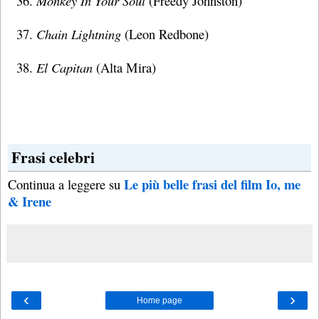
Monkey In Your Soul
(Freedy Johnston)
Chain Lightning
(Leon Redbone)
El Capitan
(Alta Mira)
Frasi celebri
Le più belle frasi del film Io, me
Continua a leggere su
& Irene
‹
›
Home page