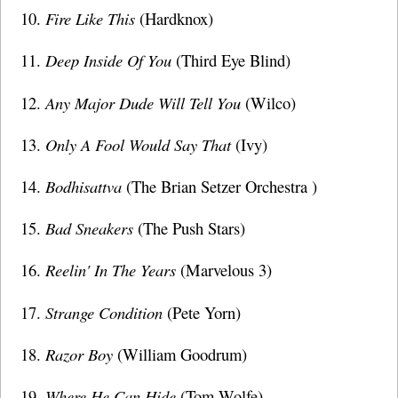
Fire Like This
(Hardknox)
Deep Inside Of You
(Third Eye Blind)
Any Major Dude Will Tell You
(Wilco)
Only A Fool Would Say That
(Ivy)
Bodhisattva
(The Brian Setzer Orchestra )
Bad Sneakers
(The Push Stars)
Reelin' In The Years
(Marvelous 3)
Strange Condition
(Pete Yorn)
Razor Boy
(William Goodrum)
Where He Can Hide
(Tom Wolfe)