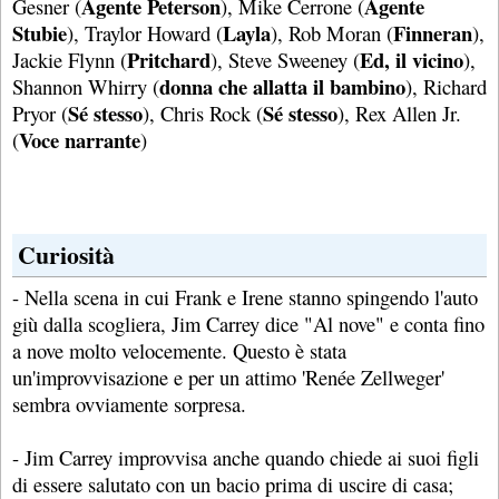
Agente Peterson
Agente
Gesner (
), Mike Cerrone (
Stubie
Layla
Finneran
), Traylor Howard (
), Rob Moran (
),
Pritchard
Ed, il vicino
Jackie Flynn (
), Steve Sweeney (
),
donna che allatta il bambino
Shannon Whirry (
), Richard
Sé stesso
Sé stesso
Pryor (
), Chris Rock (
), Rex Allen Jr.
Voce narrante
(
)
Curiosità
- Nella scena in cui Frank e Irene stanno spingendo l'auto
giù dalla scogliera, Jim Carrey dice "Al nove" e conta fino
a nove molto velocemente. Questo è stata
un'improvvisazione e per un attimo 'Renée Zellweger'
sembra ovviamente sorpresa.
- Jim Carrey improvvisa anche quando chiede ai suoi figli
di essere salutato con un bacio prima di uscire di casa;