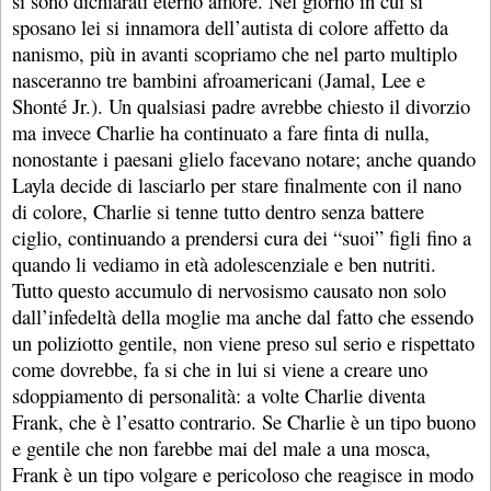
si sono dichiarati eterno amore. Nel giorno in cui si
sposano lei si innamora dell’autista di colore affetto da
nanismo, più in avanti scopriamo che nel parto multiplo
nasceranno tre bambini afroamericani (Jamal, Lee e
Shonté Jr.). Un qualsiasi padre avrebbe chiesto il divorzio
ma invece Charlie ha continuato a fare finta di nulla,
nonostante i paesani glielo facevano notare; anche quando
Layla decide di lasciarlo per stare finalmente con il nano
di colore, Charlie si tenne tutto dentro senza battere
ciglio, continuando a prendersi cura dei “suoi” figli fino a
quando li vediamo in età adolescenziale e ben nutriti.
Tutto questo accumulo di nervosismo causato non solo
dall’infedeltà della moglie ma anche dal fatto che essendo
un poliziotto gentile, non viene preso sul serio e rispettato
come dovrebbe, fa si che in lui si viene a creare uno
sdoppiamento di personalità: a volte Charlie diventa
Frank, che è l’esatto contrario. Se Charlie è un tipo buono
e gentile che non farebbe mai del male a una mosca,
Frank è un tipo volgare e pericoloso che reagisce in modo