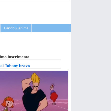
Cartoni / Anime
imo inserimento
asi Johnny bravo