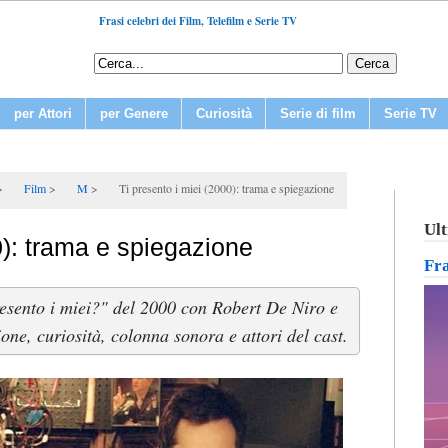
Frasi celebri dei Film, Telefilm e Serie TV
per Attori
per Genere
Curiosità
Serie di film
Serie TV
Film
M
Ti presento i miei (2000): trama e spiegazione
Ult
0): trama e spiegazione
Fr
esento i miei?" del 2000 con Robert De Niro e
zione, curiosità, colonna sonora e attori del cast.