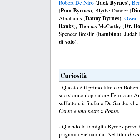
Jack Byrnes
Robert De Niro
(
),
Ben
Pam Byrnes
Din
(
), Blythe Danner (
Danny Byrnes
Abrahams (
),
Owen 
Banks
Dr. B
), Thomas McCarthy (
bambino
Spencer Breslin (
), Judah 
di volo
).
Curiosità
- Questo è il primo film con Robert
suo storico doppiatore Ferruccio A
sull'attore è Stefano De Sando, ch
Cento e una notte
e
Ronin
.
- Quando la famiglia Byrnes prova i
prigionia vietnamita. Nel film
Il ca