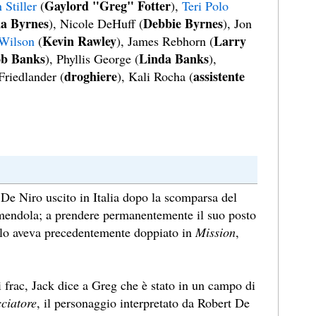
Gaylord "Greg" Fotter
 Stiller
(
),
Teri Polo
a Byrnes
Debbie Byrnes
), Nicole DeHuff (
), Jon
Kevin Rawley
Larry
Wilson
(
), James Rebhorn (
ob Banks
Linda Banks
), Phyllis George (
),
droghiere
assistente
Friedlander (
), Kali Rocha (
 De Niro uscito in Italia dopo la scomparsa del
mendola; a prendere permanentemente il suo posto
e lo aveva precedentemente doppiato in
Mission
,
 frac, Jack dice a Greg che è stato in un campo di
cciatore
, il personaggio interpretato da Robert De