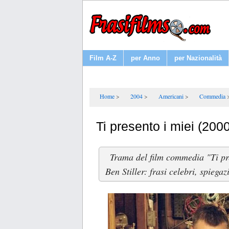
Film A-Z
per Anno
per Nazionalità
Home
2004
Americani
Commedia
Ti presento i miei (200
Trama del film commedia "Ti pr
Ben Stiller: frasi celebri, spiega