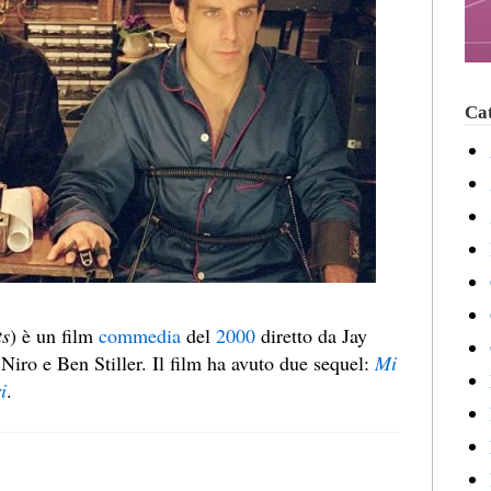
Cat
ts
) è un film
commedia
del
2000
diretto da Jay
Niro e Ben Stiller. Il film ha avuto due sequel:
Mi
i
.