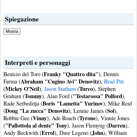
Spiegazione
Interpreti e personaggi
Franky "Quattro dita"
Benicio del Toro (
), Dennis
Abraham "Cugino Avi" Denovitz
Farina (
),
Brad Pitt
Mickey O'Neil
Turco
(
),
Jason Statham
(
), Stephen
Tommy
"Testarossa" Polford
Graham (
), Alan Ford (
),
Boris "Lametta" Yurinov
Rade Serbedzija (
), Mike Reid
Doug "La zucca" Denovitz
Sol
(
), Lennie James (
),
Vinny
Tyrone
Robbie Gee (
), Ade Roach (
), Vinnie Jones
"Pallottola al dente" Tony
Darren
(
), Jason Flemyng (
),
Errol
John
Andy Beckwith (
), Dave Legeno (
), William