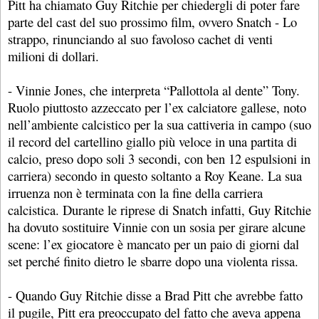
Pitt ha chiamato Guy Ritchie per chiedergli di poter fare
parte del cast del suo prossimo film, ovvero Snatch - Lo
strappo, rinunciando al suo favoloso cachet di venti
milioni di dollari.
- Vinnie Jones, che interpreta “Pallottola al dente” Tony.
Ruolo piuttosto azzeccato per l’ex calciatore gallese, noto
nell’ambiente calcistico per la sua cattiveria in campo (suo
il record del cartellino giallo più veloce in una partita di
calcio, preso dopo soli 3 secondi, con ben 12 espulsioni in
carriera) secondo in questo soltanto a Roy Keane. La sua
irruenza non è terminata con la fine della carriera
calcistica. Durante le riprese di Snatch infatti, Guy Ritchie
ha dovuto sostituire Vinnie con un sosia per girare alcune
scene: l’ex giocatore è mancato per un paio di giorni dal
set perché finito dietro le sbarre dopo una violenta rissa.
- Quando Guy Ritchie disse a Brad Pitt che avrebbe fatto
il pugile, Pitt era preoccupato del fatto che aveva appena