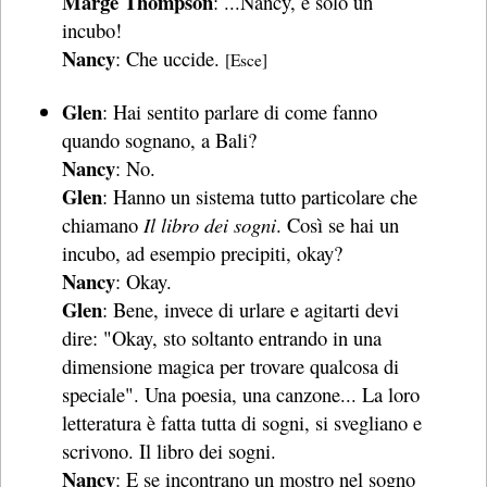
Marge Thompson
: ...Nancy, è solo un
incubo!
Nancy
: Che uccide.
[Esce]
Glen
: Hai sentito parlare di come fanno
quando sognano, a Bali?
Nancy
: No.
Glen
: Hanno un sistema tutto particolare che
chiamano
Il libro dei sogni
. Così se hai un
incubo, ad esempio precipiti, okay?
Nancy
: Okay.
Glen
: Bene, invece di urlare e agitarti devi
dire: "Okay, sto soltanto entrando in una
dimensione magica per trovare qualcosa di
speciale". Una poesia, una canzone... La loro
letteratura è fatta tutta di sogni, si svegliano e
scrivono. Il libro dei sogni.
Nancy
: E se incontrano un mostro nel sogno