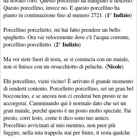
ha trovato l'oro. Questo porcellino ha mangiato il dolcetto.
Questo porcellino, invece no. E questo porcellino ha
1°
Indizio
pianto in continuazione fino al numero 2721. (
)
Porcellino porcelletto, mi hai fatto prendere un bello
spaghetto. Ora vai velocemente dove c'è l'acqua corrente,
2° Indizio
porcellino porcelletto. (
)
Ma voi siete fuori di testa, se si comincia con un maiale,
Nicole
non si finisce con un orsacchiotto di peluche. (
)
Ehi porcellino, vieni vicino! È arrivato il grande momento
di renderti contento. Porcelletto porcellino, sei un gran bel
bocconcino, e se ancora non ci crederai ben presto te ne
accorgerai. Camminando qui è normale dato che sei un
gran maiale, perché questo è un posto molto speciale. Fai
presto, corri lesto, come ti dico sono tuo amico.
Porcellino avvicinati al mio mentino, non puoi più
fuggire, nella mia trappola stai per finire, ti resta qualche