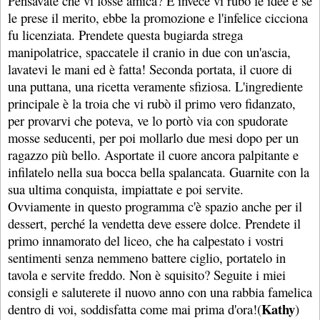
Pensavate che vi fosse amica? E invece vi rubò le idee e se
le prese il merito, ebbe la promozione e l'infelice cicciona
fu licenziata. Prendete questa bugiarda strega
manipolatrice, spaccatele il cranio in due con un'ascia,
lavatevi le mani ed è fatta! Seconda portata, il cuore di
una puttana, una ricetta veramente sfiziosa. L'ingrediente
principale è la troia che vi rubò il primo vero fidanzato,
per provarvi che poteva, ve lo portò via con spudorate
mosse seducenti, per poi mollarlo due mesi dopo per un
ragazzo più bello. Asportate il cuore ancora palpitante e
infilatelo nella sua bocca bella spalancata. Guarnite con la
sua ultima conquista, impiattate e poi servite.
Ovviamente in questo programma c'è spazio anche per il
dessert, perché la vendetta deve essere dolce. Prendete il
primo innamorato del liceo, che ha calpestato i vostri
sentimenti senza nemmeno battere ciglio, portatelo in
tavola e servite freddo. Non è squisito? Seguite i miei
consigli e saluterete il nuovo anno con una rabbia famelica
Kathy
dentro di voi, soddisfatta come mai prima d'ora!(
)