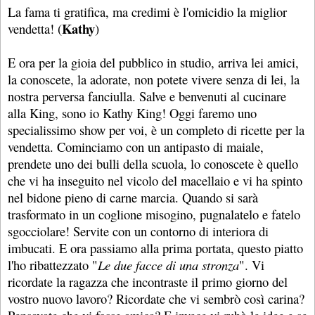
La fama ti gratifica, ma credimi è l'omicidio la miglior
Kathy
vendetta! (
)
E ora per la gioia del pubblico in studio, arriva lei amici,
la conoscete, la adorate, non potete vivere senza di lei, la
nostra perversa fanciulla. Salve e benvenuti al cucinare
alla King, sono io Kathy King! Oggi faremo uno
specialissimo show per voi, è un completo di ricette per la
vendetta. Cominciamo con un antipasto di maiale,
prendete uno dei bulli della scuola, lo conoscete è quello
che vi ha inseguito nel vicolo del macellaio e vi ha spinto
nel bidone pieno di carne marcia. Quando si sarà
trasformato in un coglione misogino, pugnalatelo e fatelo
sgocciolare! Servite con un contorno di interiora di
imbucati. E ora passiamo alla prima portata, questo piatto
l'ho ribattezzato "
Le due facce di una stronza
". Vi
ricordate la ragazza che incontraste il primo giorno del
vostro nuovo lavoro? Ricordate che vi sembrò così carina?