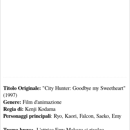
Titolo Originale:
"City Hunter: Goodbye my Sweetheart"
(1997)
Genere:
Film d'animazione
Regia di:
Kenji Kodama
Personaggi principali
: Ryo, Kaori, Falcon, Saeko, Emy
Trama breve:
L'attrice Emy Makaze si rivolge