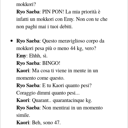
mokkori?
Ryo Saeba
: PIN PON! La mia priorità è
infatti un mokkori con Emy. Non con te che
non paghi mai i tuoi debiti.
Ryo Saeba
: Questo meraviglioso corpo da
mokkori pesa più o meno 44 kg, vero?
Emy
: Ehhh, sì.
Ryo Saeba
: BINGO!
Kaori
: Ma cosa ti viene in mente in un
momento come questo.
Ryo Saeba
: E tu Kaori quanto pesi?
Coraggio dimmi quanto pesi...
Kaori
: Quarant.. quarantacinque kg.
Ryo Saeba
: Non mentirai in un momento
simile.
Kaori
: Beh, sono 47.