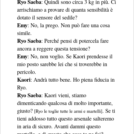
Ryo Saeba
: Quindi sono circa 3 kg in più. Ci
arrischiamo a provare di quanta sensibilità è
dotato il sensore del sedile?
Emy
: No, la prego. Non può fare una cosa
simile.
Ryo Saeba
: Perché pensi di potercela fare
ancora a reggere questa tensione?
Emy
: No, non voglio. Se Kaori prendesse il
mio posto sarebbe lei che si troverebbe in
pericolo.
Kaori
: Andrà tutto bene. Ho piena fiducia in
Ryo.
Ryo Saeba
: Kaori vieni, stiamo
dimenticando qualcosa di molto importante,
giusto?
. Se ti
[Ryo le toglie tutte le armi e martelli]
tieni addosso tutto questo arsenale salteremo
in aria di sicuro. Avanti dammi questo
martello, e di questo che cosa te ne fai?