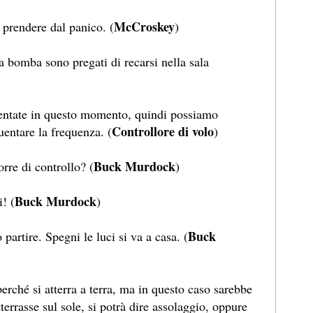
McCroskey
 prendere dal panico. (
)
a bomba sono pregati di recarsi nella sala
entate in questo momento, quindi possiamo
Controllore di volo
entare la frequenza. (
)
Buck Murdock
rre di controllo? (
)
Buck Murdock
! (
)
Buck
partire. Spegni le luci si va a casa. (
perché si atterra a terra, ma in questo caso sarebbe
tterrasse sul sole, si potrà dire assolaggio, oppure