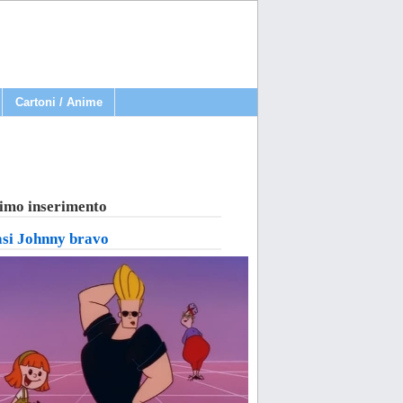
Cartoni / Anime
imo inserimento
asi Johnny bravo