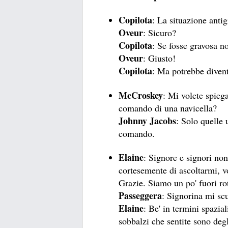
Copilota
: La situazione anti
Oveur
: Sicuro?
Copilota
: Se fosse gravosa n
Oveur
: Giusto!
Copilota
: Ma potrebbe divent
McCroskey
: Mi volete spieg
comando di una navicella?
Johnny Jacobs
: Solo quelle 
comando.
Elaine
: Signore e signori no
cortesemente di ascoltarmi, vo
Grazie. Siamo un po' fuori rot
Passeggera
: Signorina mi scu
Elaine
: Be' in termini spazia
sobbalzi che sentite sono deg