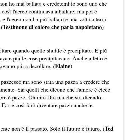
 non ho mai ballato e credetemi io sono uno che
 e così l'aereo continuava a ballare, ma poi è
 e l'aereo non ha più ballato e una volta a terra
Testimone di colore che parla napoletano
 (
)
itare quando quello shuttle è precipitato. E più
tava e più le cose precipitavano. Anche a letto è
Elaine
civamo più a decollare. (
)
è pazzesco ma sono stata una pazza a credere che
amente. Sai quelli che dicono che l'amore è cieco
more è pazzo. Oh mio Dio ma che sto dicendo...
 Forse così farò diventare pazzo anche te.
Ted
sente non è il passato. Solo il futuro è futuro. (