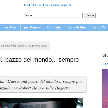
Frasi celebri dei Film, Telefilm e Serie TV
per Attori
per Genere
Curiosità
Serie di film
Serie TV
eo più pazzo del mondo... sempre più pazzo
Ult
più pazzo del mondo... sempre
Fr
 film "L'aereo più pazzo del mondo... sempre più
nziale con Robert Hays e Julie Hagerty.