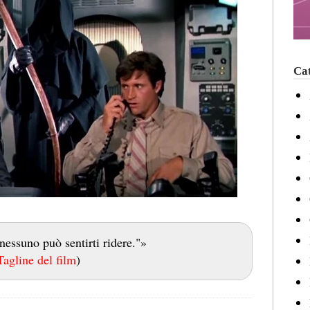
Cat
nessuno può sentirti ridere."»
Tagline del film
)