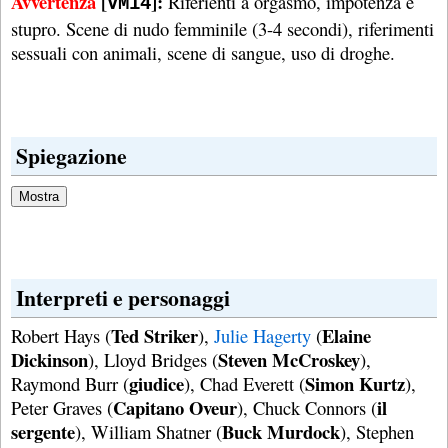
Avvertenza
[
]:
Riferienti a orgasmo, impotenza e
VM14
stupro. Scene di nudo femminile (3-4 secondi), riferimenti
sessuali con animali, scene di sangue, uso di droghe.
Spiegazione
Interpreti e personaggi
Ted Striker
Elaine
Robert Hays (
),
Julie Hagerty
(
Dickinson
Steven McCroskey
), Lloyd Bridges (
),
giudice
Simon Kurtz
Raymond Burr (
), Chad Everett (
),
Capitano Oveur
il
Peter Graves (
), Chuck Connors (
sergente
Buck Murdock
), William Shatner (
), Stephen