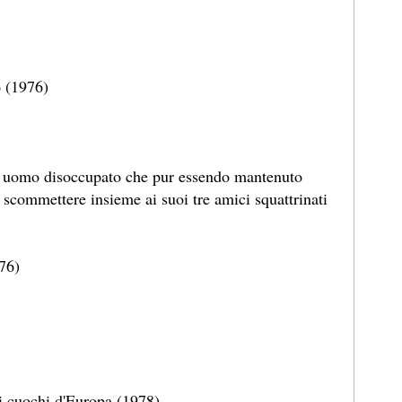
 (1976)
n uomo disoccupato che pur essendo mantenuto
i scommettere insieme ai suoi tre amici squattrinati
976)
i cuochi d'Europa (1978)