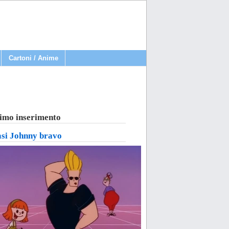
Cartoni / Anime
imo inserimento
asi Johnny bravo