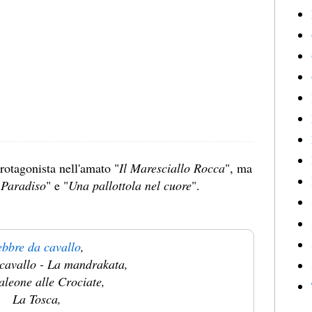
rotagonista nell'amato "
Il Maresciallo Rocca
", ma
l Paradiso
" e "
Una pallottola nel cuore
".
bbre da cavallo
,
cavallo - La mandrakata,
leone alle Crociate,
La Tosca,