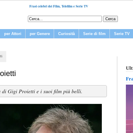
Frasi celebri dei Film, Telefilm e Serie TV
per Attori
per Genere
Curiosità
Serie di film
Serie TV
ti
Ult
oietti
Fr
di Gigi Proietti e i suoi film più belli.