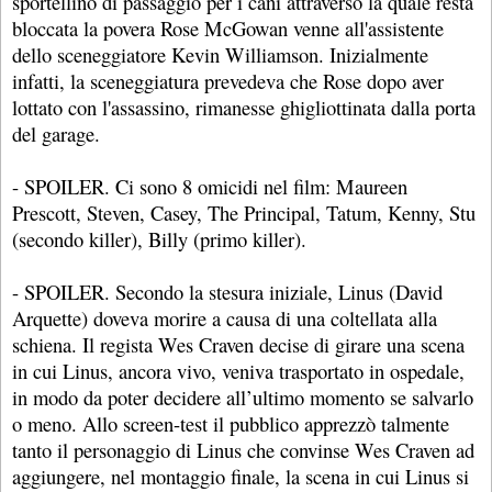
sportellino di passaggio per i cani attraverso la quale resta
bloccata la povera Rose McGowan venne all'assistente
dello sceneggiatore Kevin Williamson. Inizialmente
infatti, la sceneggiatura prevedeva che Rose dopo aver
lottato con l'assassino, rimanesse ghigliottinata dalla porta
del garage.
- SPOILER. Ci sono 8 omicidi nel film: Maureen
Prescott, Steven, Casey, The Principal, Tatum, Kenny, Stu
(secondo killer), Billy (primo killer).
- SPOILER. Secondo la stesura iniziale, Linus (David
Arquette) doveva morire a causa di una coltellata alla
schiena. Il regista Wes Craven decise di girare una scena
in cui Linus, ancora vivo, veniva trasportato in ospedale,
in modo da poter decidere all’ultimo momento se salvarlo
o meno. Allo screen-test il pubblico apprezzò talmente
tanto il personaggio di Linus che convinse Wes Craven ad
aggiungere, nel montaggio finale, la scena in cui Linus si