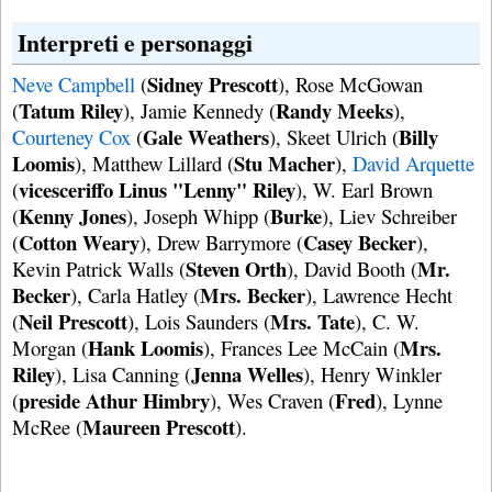
Interpreti e personaggi
Sidney Prescott
Neve Campbell
(
), Rose McGowan
Tatum Riley
Randy Meeks
(
), Jamie Kennedy (
),
Gale Weathers
Billy
Courteney Cox
(
), Skeet Ulrich (
Loomis
Stu Macher
), Matthew Lillard (
),
David Arquette
vicesceriffo Linus "Lenny" Riley
(
), W. Earl Brown
Kenny Jones
Burke
(
), Joseph Whipp (
), Liev Schreiber
Cotton Weary
Casey Becker
(
), Drew Barrymore (
),
Steven Orth
Mr.
Kevin Patrick Walls (
), David Booth (
Becker
Mrs. Becker
), Carla Hatley (
), Lawrence Hecht
Neil Prescott
Mrs. Tate
(
), Lois Saunders (
), C. W.
Hank Loomis
Mrs.
Morgan (
), Frances Lee McCain (
Riley
Jenna Welles
), Lisa Canning (
), Henry Winkler
preside Athur
Himbry
Fred
(
), Wes Craven (
), Lynne
Maureen Prescott
McRee (
).