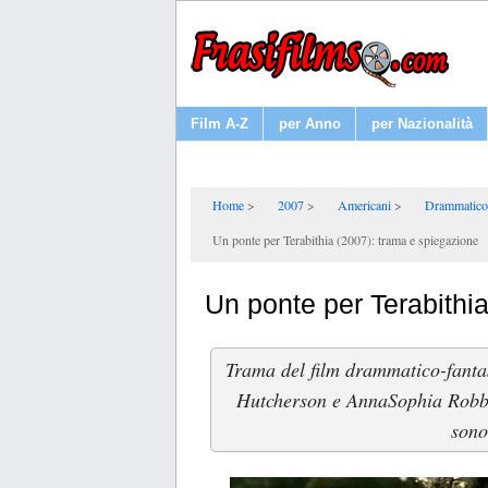
Film A-Z
per Anno
per Nazionalità
Home
2007
Americani
Drammatico
Un ponte per Terabithia (2007): trama e spiegazione
Un ponte per Terabithi
Trama del film drammatico-fanta
Hutcherson e AnnaSophia Robb: 
sono