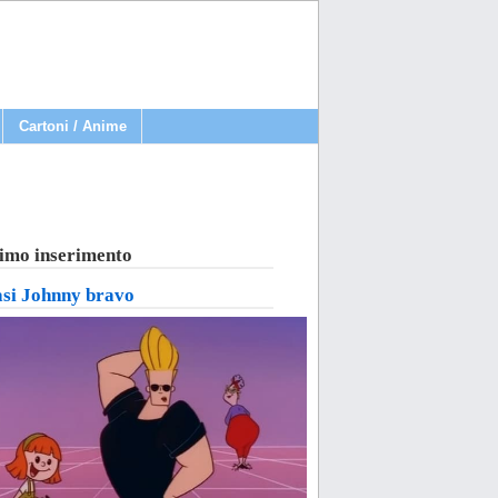
Cartoni / Anime
imo inserimento
asi Johnny bravo