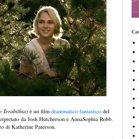
Cat
o Terabithia
) è un film
drammatico
fantastico
del
terpretato da Josh Hutcherson e AnnaSophia Robb.
zo di Katherine Paterson.