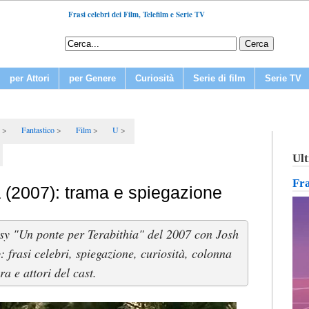
Frasi celebri dei Film, Telefilm e Serie TV
per Attori
per Genere
Curiosità
Serie di film
Serie TV
Fantastico
Film
U
Ult
Fr
a (2007): trama e spiegazione
sy "Un ponte per Terabithia" del 2007 con Josh
frasi celebri, spiegazione, curiosità, colonna
ra e attori del cast.