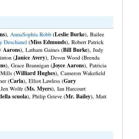
ns
Leslie Burke
),
AnnaSophia Robb
(
), Bailee
Miss Edmunds
y Deschanel
(
), Robert Patrick
y Aarons
Bill Burke
), Latham Gaines (
), Judy
Janice Avery
inton (
), Devon Wood (Brenda
ons
Joyce Aarons
), Grace Brannigan (
), Patricia
Williard Hughes
Mills (
), Cameron Wakefield
Carla
Gary
her (
), Elliot Lawless (
Ms. Myers
 Jen Wolfe (
), Ian Harcourt
della scuola
Mr. Bailey
), Philip Grieve (
), Matt