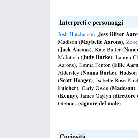
Interpreti e personaggi
Jess Oliver Aaro
Josh Hutcherson
(
Maybelle Aarons
Madison (
),
Zooe
Jack Aarons
Nanc
(
), Kate Butler (
Judy Burke
McIntosh (
), Lauren Cl
Ellie Aar
Aarons), Emma Fenton (
Nonna Burke
Aldersley (
), Hudson 
Scott Hoager
(
), Isabelle Rose Kirc
Fulcher
Madeson
), Carly Owen (
),
Kenny
direttore 
(
), James Gaylyn (
signore del male
Gibbons (
).
Curiosità